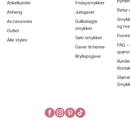
bytte
Ankelkjeder
Fridaysmykker
Retur 
Anheng
Julegaver
Smykk
Accessories
Gullbelagte
og mat
smykker
Outlet
Forret
Sølv smykker
Alle styles
FAQ - o
Gaver til henne
spørs
Bryllupsgave
Kundes
Kontak
Større
Smykk