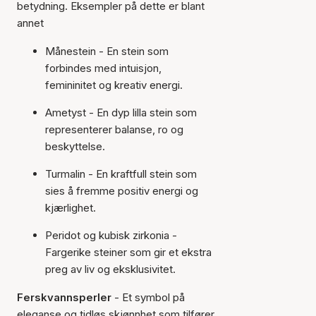
betydning. Eksempler på dette er blant
annet
Månestein - En stein som
forbindes med intuisjon,
femininitet og kreativ energi.
Ametyst - En dyp lilla stein som
representerer balanse, ro og
beskyttelse.
Turmalin - En kraftfull stein som
sies å fremme positiv energi og
kjærlighet.
Peridot og kubisk zirkonia
-
Fargerike steiner som gir et ekstra
preg av liv og eksklusivitet.
Ferskvannsperler
- Et symbol på
eleganse og tidløs skjønnhet som tilfører