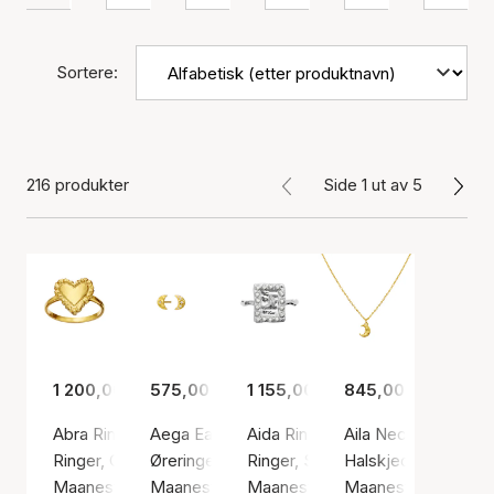
Sortere:
216 produkter
Side 1 ut av 5
1 200,00 kr
575,00 kr
1 155,00 kr
845,00 kr
Abra Ring
Aega Earsticks
Aida Ring
Aila Necklace
Ringer, Gullfarge / Gullbelagt sterlingsølv 925
Øreringer, Gullfarge / Gullbelagt sterlingsølv 
Ringer, Sølv farge / Sølv sterling
Halskjeder, Gullfarg
Maanesten
Maanesten
Maanesten
Maanesten