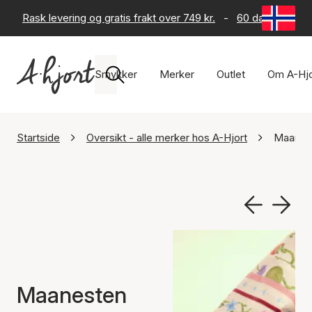
Rask levering og gratis frakt over 749 kr.
-
60 dagers retur
Smykker
Merker
Outlet
Om A-Hjo
Startside
Oversikt - alle merker hos A-Hjort
Maanes
Maanesten