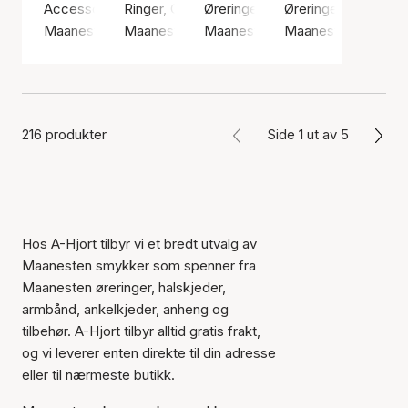
Accessories, Gul / Bomull
Ringer, Gullfarge / Gullbelagt sterlingsølv 925
Øreringer, Gullfarge / Gullbelagt 
Øreringer, Sølv farg
Maanesten
Maanesten
Maanesten
Maanesten
216 produkter
Side 1 ut av 5
Hos A-Hjort tilbyr vi et bredt utvalg av
Maanesten smykker som spenner fra
Maanesten øreringer, halskjeder,
armbånd, ankelkjeder, anheng og
tilbehør. A-Hjort tilbyr alltid gratis frakt,
og vi leverer enten direkte til din adresse
eller til nærmeste butikk.