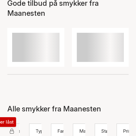
Gode tilbud på smykker fra
Maanesten
Alle smykker fra Maanesten
ter låst
Maanesten
Type
Farge
Materiale
Størrelse
Pris