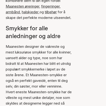
kombinere dem til din egen fordel
Maanesten øreringer
,
fingerringer
,
armbånd
,
halskjeder
og
tilbehør
for å
skape det perfekte moderne utseendet.
Smykker for alle
anledninger og aldre
Maanesten designer de vakreste og
mest luksuriøse smykker for alle kvinner,
uansett alder og type, noe som har
bidratt til at Maanesten har blitt et utrolig
populært smykkemerke i løpet av de
siste årene. Et Maanesten-smykke er
også en perfekt gaveidé, enten til deg
selv, din søster, mor eller venninne.
Hvert eneste Maanesten-smykke har de
villeste og mest unike detaljer, noe som
skyldes at designerne legger ned så