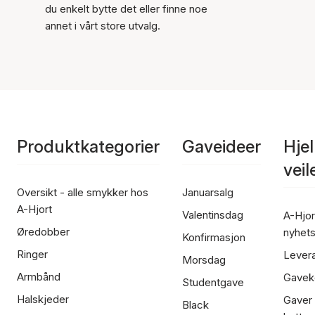
du enkelt bytte det eller finne noe
annet i vårt store utvalg.
Produktkategorier
Gaveideer
Hje
vei
Oversikt - alle smykker hos
Januarsalg
A-Hjort
Valentinsdag
A-Hjor
Øredobber
nyhet
Konfirmasjon
Ringer
Lever
Morsdag
Armbånd
Gavek
Studentgave
Halskjeder
Gaver
Black