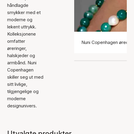
håndlagde
smykker med et
moderne og
lekent uttrykk.
Kolleksjonene
omfatter
Nuni Copenhagen øredob
øreringer,
halskjeder og
armbånd. Nuni
Copenhagen
skiller seg ut med
sitt livlige,
tilgjengelige og
moderne
designunivers.
Utvalgte produkter