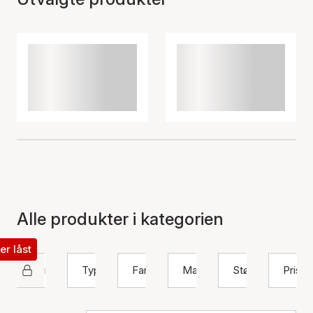
Alle produkter i kategorien
ter låst
Nuni Copenhagen
Type
Farge
Materiale
Størrelse
Pris