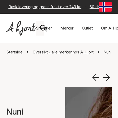
Rask levering og gratis frakt over 749 kr.
-
60 dagers retur
Smykker
Merker
Outlet
Om A-Hjo
Startside
Oversikt - alle merker hos A-Hjort
Nuni C
Nuni