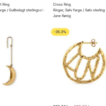
t Ring
Cross Ring
arge / Gullbelagt sterlingsølv 925
Ringer, Sølv farge / Sølv sterling
Jane Kønig
-35.3%