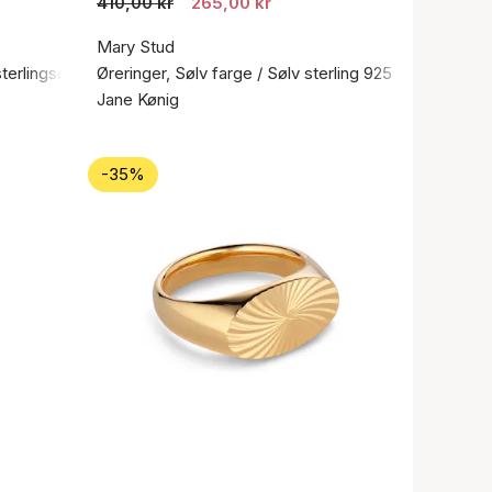
410,00 kr
265,00 kr
Mary Stud
sterlingsølv 925
Øreringer, Sølv farge / Sølv sterling 925
Jane Kønig
-35%