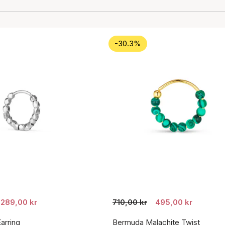
-30.3%
289,00 kr
710,00 kr
495,00 kr
arring
Bermuda Malachite Twist