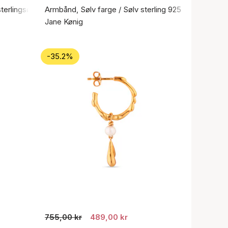
sterlingsølv 925
Armbånd, Sølv farge / Sølv sterling 925
Jane Kønig
-35.2%
755,00 kr
489,00 kr