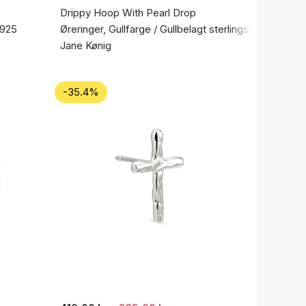
Drippy Hoop With Pearl Drop
 925
Øreringer, Gullfarge / Gullbelagt sterlingsølv 925
Jane Kønig
-35.4%