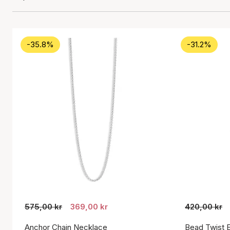
-35.8%
-31.2%
575,00 kr
369,00 kr
420,00 kr
Anchor Chain Necklace
Bead Twist E