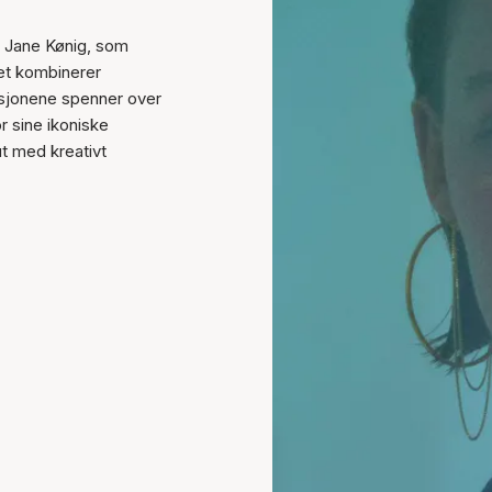
n Jane Kønig, som
et kombinerer
ksjonene spenner over
r sine ikoniske
ut med kreativt