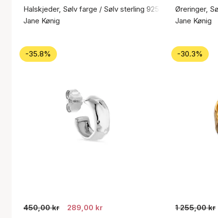
Halskjeder, Sølv farge / Sølv sterling 925
Øreringer, Sø
Jane Kønig
Jane Kønig
-35.8%
-30.3%
450,00 kr
289,00 kr
1 255,00 kr