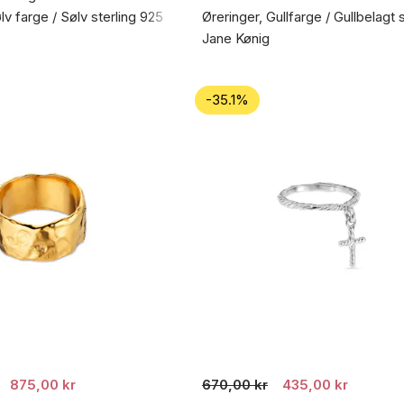
lv farge / Sølv sterling 925
Øreringer, Gullfarge / Gullbelagt 
Jane Kønig
-35.1%
875,00 kr
670,00 kr
435,00 kr