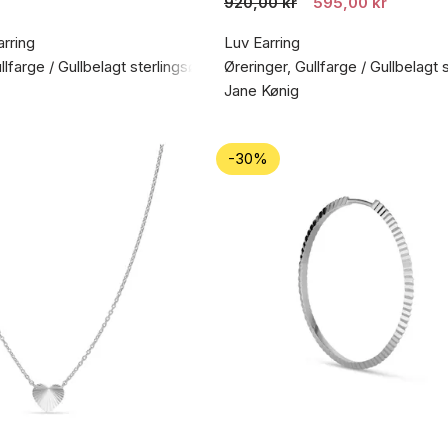
920,00 kr
595,00 kr
rring
Luv Earring
llfarge / Gullbelagt sterlingsølv 925
Øreringer, Gullfarge / Gullbelagt 
Jane Kønig
-30%