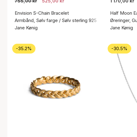
755,00 kr
525,00 kr
1 170,00 kr
Envision S-Chain Bracelet
Half Moon Ea
Armbånd, Sølv farge / Sølv sterling 925
Øreringer, Gu
Jane Kønig
Jane Kønig
-35.2%
-30.5%