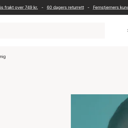
is frakt over 749 kr.
-
60 dagers returrett
-
Femstjerners kun
nig