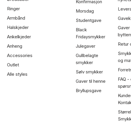
Konfirmasjon
Ringer
Lever
Morsdag
Armbånd
Gavek
Studentgave
Halskjeder
Gaver
Black
bytte
Ankelkjeder
Fridaysmykker
Retur 
Anheng
Julegaver
Smykk
Accessories
Gullbelagte
og mat
smykker
Outlet
Forret
Sølv smykker
Alle styles
FAQ - o
Gaver til henne
spørs
Bryllupsgave
Kundes
Kontak
Større
Smykk