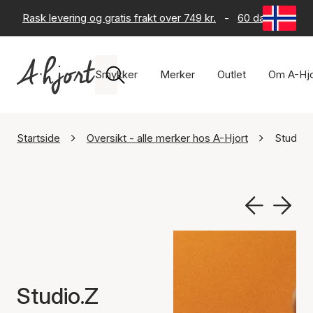
Rask levering og gratis frakt over 749 kr.
-
60 dagers retur
Smykker
Merker
Outlet
Om A-Hjo
Startside
Oversikt - alle merker hos A-Hjort
Studio.
Studio.Z