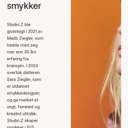
smykker
Studio.Z ble
grunnlagt i 2021 av
Mads Ziegler, som
hadde med seg
mer enn 30 års
erfaring fra
bransjen. I 2024
overtok datteren
Sara Ziegler, som
er utdannet
smykkedesigner,
og ga merket et
ungt, feminint og
kreativt uttrykk.
Studio.Z skaper
smykker i 925