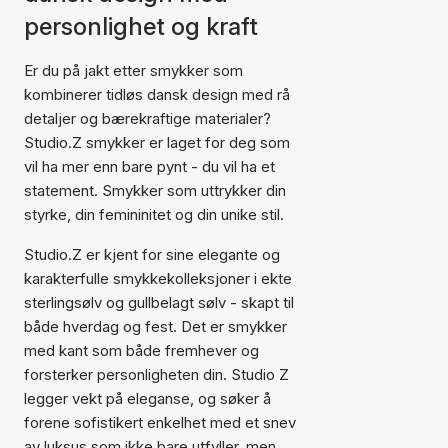
personlighet og kraft
Er du på jakt etter smykker som
kombinerer tidløs dansk design med rå
detaljer og bærekraftige materialer?
Studio.Z smykker er laget for deg som
vil ha mer enn bare pynt - du vil ha et
statement. Smykker som uttrykker din
styrke, din femininitet og din unike stil.
Studio.Z er kjent for sine elegante og
karakterfulle smykkekolleksjoner i ekte
sterlingsølv og gullbelagt sølv - skapt til
både hverdag og fest. Det er smykker
med kant som både fremhever og
forsterker personligheten din. Studio Z
legger vekt på eleganse, og søker å
forene sofistikert enkelhet med et snev
av luksus som ikke bare utfyller, men