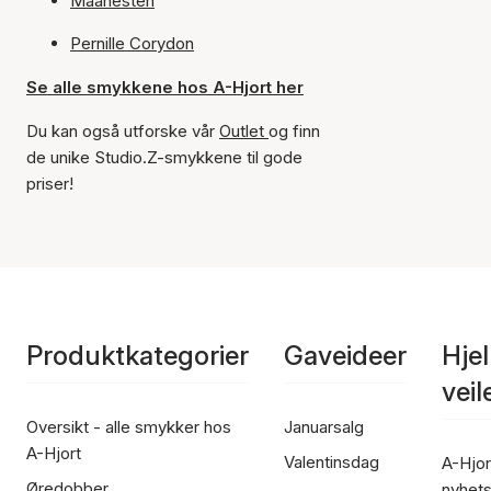
Maanesten
Pernille Corydon
Se alle smykkene hos A-Hjort her
Du kan også utforske vår
Outlet
og finn
de unike Studio.Z-smykkene til gode
priser!
Produktkategorier
Gaveideer
Hje
vei
Oversikt - alle smykker hos
Januarsalg
A-Hjort
Valentinsdag
A-Hjor
Øredobber
nyhet