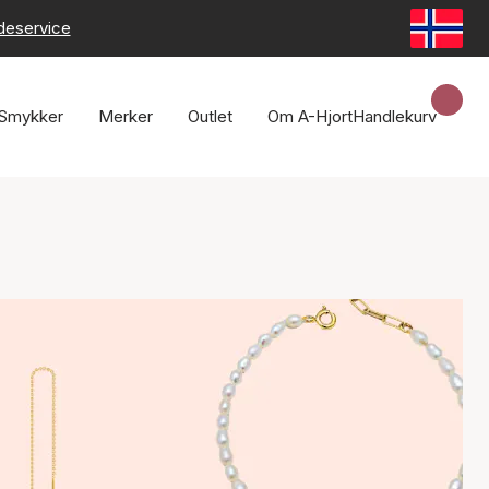
deservice
Smykker
Merker
Outlet
Om A-Hjort
Handlekurv