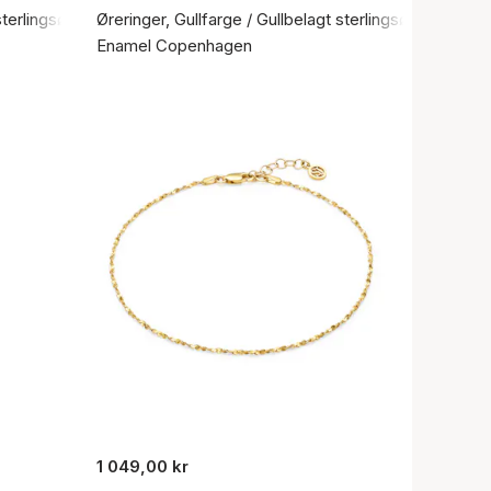
sterlingsølv 925
Øreringer, Gullfarge / Gullbelagt sterlingsølv 925
Enamel Copenhagen
1 049,00 kr