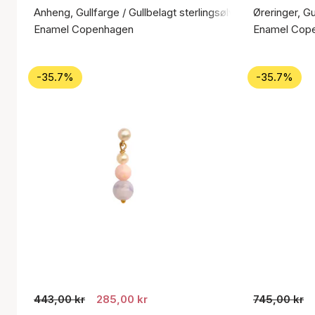
Anheng, Gullfarge / Gullbelagt sterlingsølv 925
Øreringer, Gu
Enamel Copenhagen
Enamel Cop
-35.7%
-35.7%
443,00 kr
285,00 kr
745,00 kr