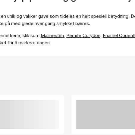
 en unik og vakker gave som tildeles en helt spesiell betydning. 
bake på med glede hver gang smykket bæres.
kemerkene, slik som
Maanesten
,
Pernille Corydon
,
Enamel Copen
kket for å markere dagen.