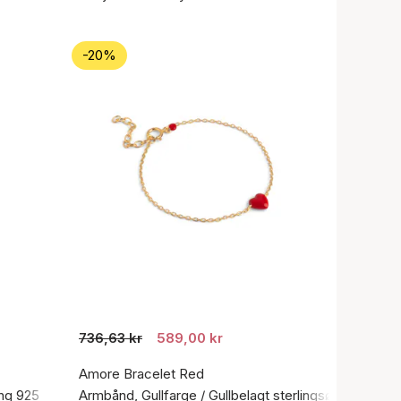
-20%
736,63 kr
589,00 kr
Amore Bracelet Red
ing 925
Armbånd, Gullfarge / Gullbelagt sterlingsølv 925