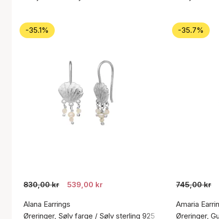
-35.1%
-35.7%
830,00 kr
539,00 kr
745,00 kr
Alana Earrings
Amaria Earri
Øreringer, Sølv farge / Sølv sterling 925
Øreringer, Gu