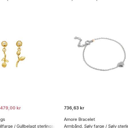
479,00 kr
736,63 kr
ngs
Amore Bracelet
llfarge / Gullbelagt sterlingsølv 925
Armbånd, Sølv farge / Sølv sterl