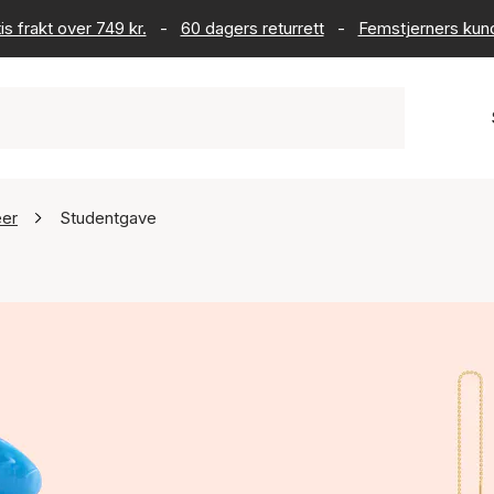
is frakt over 749 kr.
-
60 dagers returrett
-
Femstjerners kun
eer
Studentgave