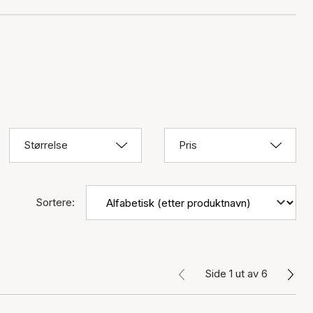
Størrelse
Pris
Sortere:
Side 1 ut av 6