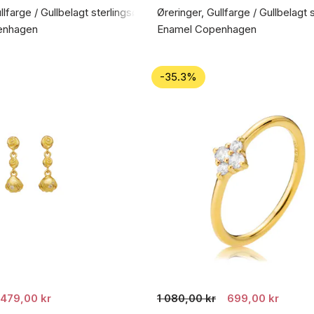
llfarge / Gullbelagt sterlingsølv 925
Øreringer, Gullfarge / Gullbelagt 
enhagen
Enamel Copenhagen
-35.3%
479,00 kr
1 080,00 kr
699,00 kr