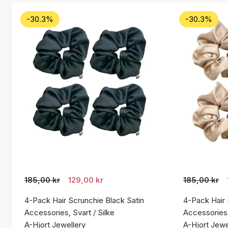
-30.3%
-30.3%
185,00 kr
129,00 kr
185,00 kr
4-Pack Hair Scrunchie Black Satin
4-Pack Hair 
Accessories, Svart / Silke
Accessories,
A-Hjort Jewellery
A-Hjort Jewe