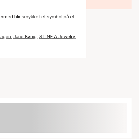
Dermed blir smykket et symbol på et
hagen
,
Jane Kønig
,
STINE A Jewelry
,