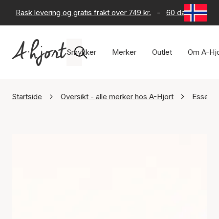
Rask levering og gratis frakt over 749 kr.
-
60 dagers retur
Smykker
Merker
Outlet
Om A-Hjo
Startside
Oversikt - alle merker hos A-Hjort
Essenti