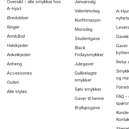
Oversikt - alle smykker hos
Januarsalg
A-Hjort
Valentinsdag
A-Hjor
Øredobber
nyhet
Konfirmasjon
Ringer
Lever
Morsdag
Armbånd
Gavek
Studentgave
Halskjeder
Gaver
Black
bytte
Ankelkjeder
Fridaysmykker
Retur 
Anheng
Julegaver
Smykk
Accessories
Gullbelagte
og mat
smykker
Outlet
Forret
Sølv smykker
Alle styles
FAQ - o
Gaver til henne
spørs
Bryllupsgave
Kundes
Kontak
Større