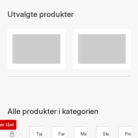
Utvalgte produkter
Alle produkter i kategorien
ter låst
Hultquist Copenhagen
Type
Farge
Materiale
Størrelse
Pris