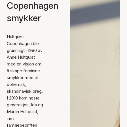
Copenhagen
smykker
Hultquist
Copenhagen ble
grunnlagt i 1980 av
Anne Hultquist
med en visjon om
å skape feminine
smykker med et
bohemsk,
skandinavisk preg.
I 2018 kom neste
generasjon, Ida og
Martin Hultquist,
inn i
familiebedriften