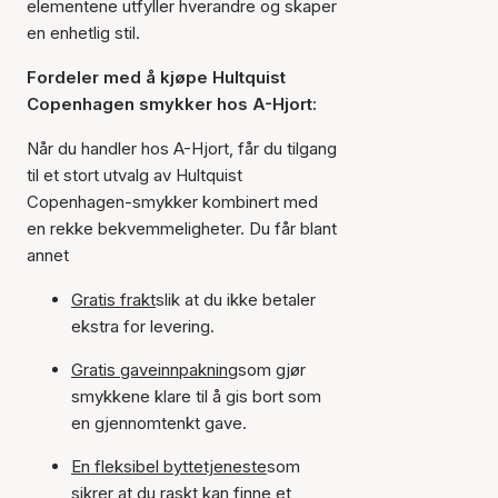
elementene utfyller hverandre og skaper
en enhetlig stil.
Fordeler med å kjøpe Hultquist
Copenhagen smykker hos A-Hjort:
Når du handler hos A-Hjort, får du tilgang
til et stort utvalg av Hultquist
Copenhagen-smykker kombinert med
en rekke bekvemmeligheter. Du får blant
annet
Gratis frakt
slik at du ikke betaler
ekstra for levering.
Gratis gaveinnpakning
som gjør
smykkene klare til å gis bort som
en gjennomtenkt gave.
En fleksibel byttetjeneste
som
sikrer at du raskt kan finne et