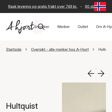
Rask levering og gratis frakt over 749 kr.
-
60 dagers retur
Smykker
Merker
Outlet
Om A-Hjo
Startside
Oversikt - alle merker hos A-Hjort
Hultqui
Hultquist