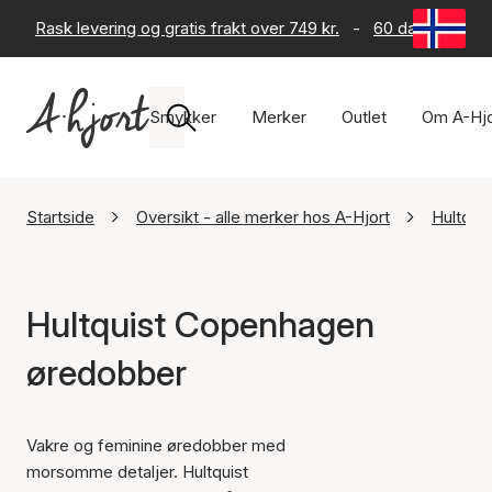
Rask levering og gratis frakt over 749 kr.
-
60 dagers retur
Smykker
Merker
Outlet
Om A-Hjo
Startside
Oversikt - alle merker hos A-Hjort
Hultqui
Hultquist Copenhagen
øredobber
Vakre og feminine øredobber med
morsomme detaljer. Hultquist