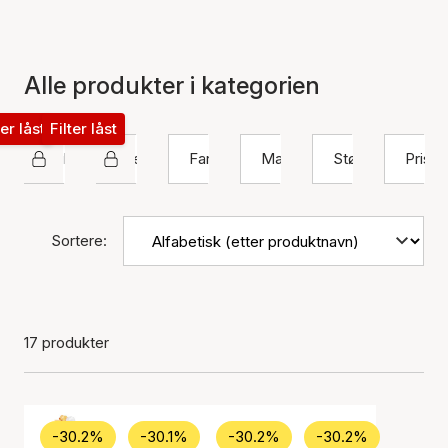
Alle produkter i kategorien
ter låst
Filter låst
Hultquist Copenhagen
Øreringer
Farge
Materiale
Størrelse
Pris
Sortere:
17 produkter
-30.2%
-30.1%
-30.2%
-30.2%