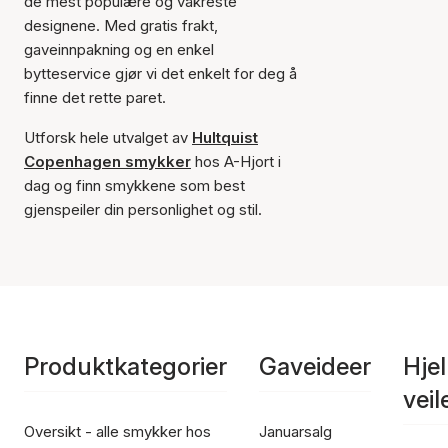
de mest populære og vakreste
designene. Med gratis frakt,
gaveinnpakning og en enkel
bytteservice gjør vi det enkelt for deg å
finne det rette paret.
Utforsk hele utvalget av
Hultquist
Copenhagen smykker
hos A-Hjort i
dag og finn smykkene som best
gjenspeiler din personlighet og stil.
Produktkategorier
Gaveideer
Hje
vei
Oversikt - alle smykker hos
Januarsalg