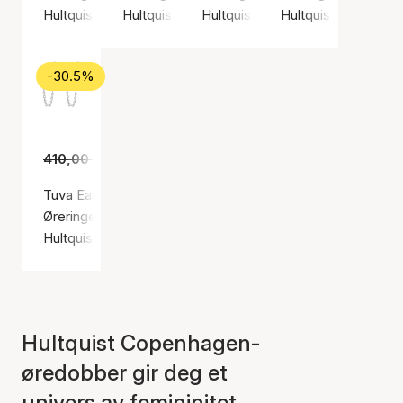
Hultquist Copenhagen
Hultquist Copenhagen
Hultquist Copenhagen
Hultquist Copenha
-30.5%
410,00 kr
285,00 kr
Tuva Earrings
Øreringer, Sølv farge / Sølv sterling 925
Hultquist Copenhagen
Hultquist Copenhagen-
øredobber gir deg et
univers av femininitet,