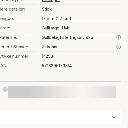
lere detaljer:
Stick
Lengde:
17 mm (1,7 cm)
arge:
Gullfarge, Hvit
ateriale:
Gullbelagt sterlingsølv 925
erler / Steiner:
Zirkonia
rtikkelnummer:
14253
EAN:
5713395173314