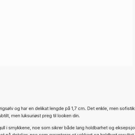
ngsølv og har en delikat lengde på 1,7 cm. Det enkle, men sofistik
Varen er lagt til i
tilt, men luksuriøst preg til looken din.
handlekurven
gull i smykkene, noe som sikrer både lang holdbarhet og eksepsjo
 på detaljer, noe som garanterer et vakkert og holdbart resultat.