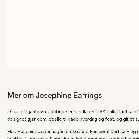
Mer om Josephine Earrings
Disse elegante øredobbene er håndlaget i 18K gullbelagt sterli
designet gjør dem ideelle til både hverdag og fest, og gir et sub
Hos Hultquist Copenhagen brukes det kun sertifisert sølv og 
kvalitet. Hvert enkelt smykke er laget med stor oppmerksomhet