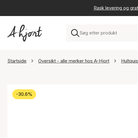
Rask levering og grat
Startside
Oversikt - alle merker hos A-Hjort
Hultqui
-30.6%