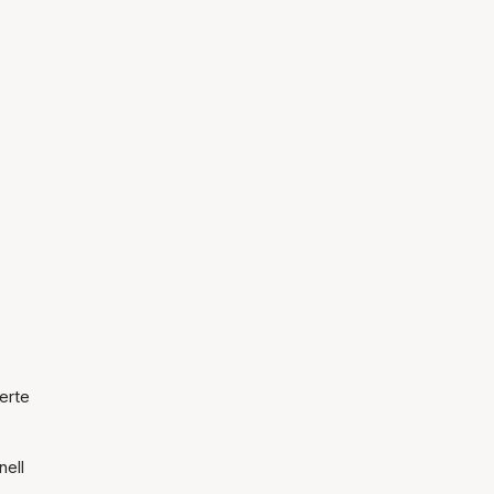
erte
nell