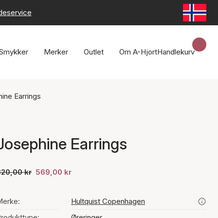
deservice
Smykker
Merker
Outlet
Om A-Hjort
Handlekurv
ine Earrings
Josephine Earrings
820,00 kr
569,00 kr
Merke:
Hultquist Copenhagen
rodukttype:
Øreringer