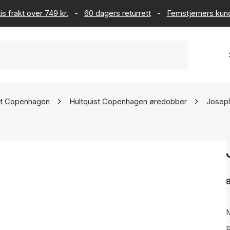
is frakt over 749 kr.
-
60 dagers returrett
-
Femstjerners kun
st Copenhagen
Hultquist Copenhagen øredobber
Joseph
P