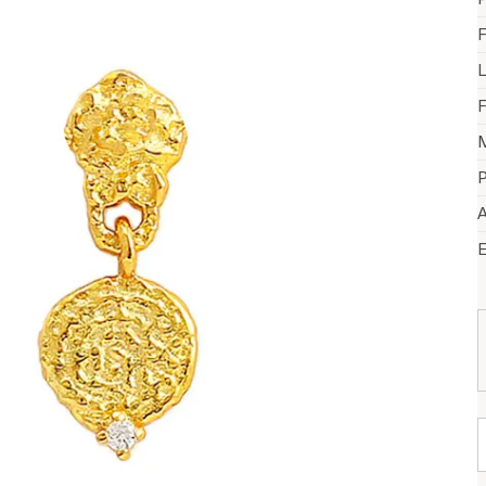
F
F
M
P
A