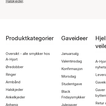
Halskjeder
.
Produktkategorier
Gaveideer
Hje
vei
Oversikt - alle smykker hos
Januarsalg
A-Hjort
Valentinsdag
A-Hjor
Øredobber
nyhet
Konfirmasjon
Ringer
Lever
Morsdag
Armbånd
Gavek
Studentgave
Halskjeder
Gaver
Black
bytte
Ankelkjeder
Fridaysmykker
Retur 
Anheng
Julegaver