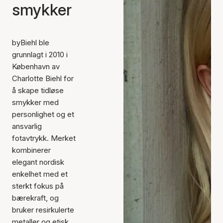
smykker
byBiehl ble
grunnlagt i 2010 i
København av
Charlotte Biehl for
å skape tidløse
smykker med
personlighet og et
ansvarlig
fotavtrykk. Merket
kombinerer
elegant nordisk
enkelhet med et
sterkt fokus på
bærekraft, og
bruker resirkulerte
metaller og etisk