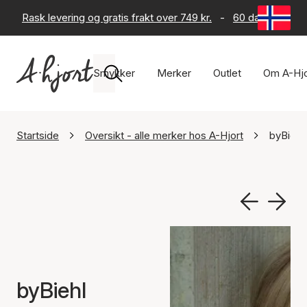
Rask levering og gratis frakt over 749 kr.
-
60 dagers retur
Smykker
Merker
Outlet
Om A-Hjo
Startside
Oversikt - alle merker hos A-Hjort
byBiehl
byBiehl