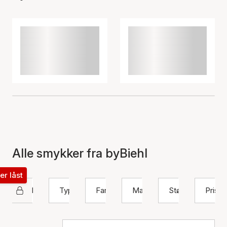
Alle smykker fra byBiehl
ter låst
byBiehl
Type
Farge
Materiale
Størrelse
Pris