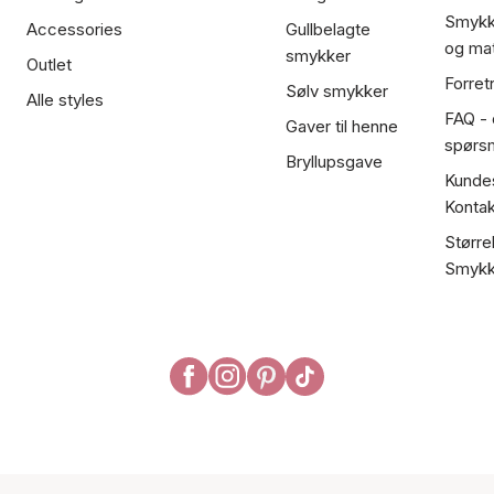
Smykk
Accessories
Gullbelagte
og mat
smykker
Outlet
Forret
Sølv smykker
Alle styles
FAQ - o
Gaver til henne
spørs
Bryllupsgave
Kundes
Kontak
Større
Smykk