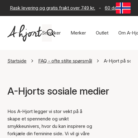
Rask levering og gratis frakt over 749 kr.
-
60 dagers retur
Smykker
Merker
Outlet
Om A-Hjo
Startside
FAQ - ofte stilte spørsmål
A-Hjort på sosi
A-Hjorts sosiale medier
Hos A-Hjort legger vi stor vekt på å
skape et spennende og unikt
smykkeunivers, hvor du kan inspirere og
forkjæle din feminine side. Vi vil gi våre