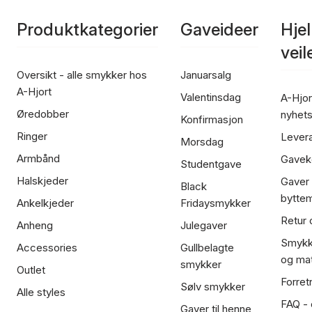
Produktkategorier
Gaveideer
Hje
vei
Oversikt - alle smykker hos
Januarsalg
A-Hjort
Valentinsdag
A-Hjor
Øredobber
nyhet
Konfirmasjon
Ringer
Lever
Morsdag
Armbånd
Gavek
Studentgave
Halskjeder
Gaver
Black
bytte
Ankelkjeder
Fridaysmykker
Retur 
Anheng
Julegaver
Smykk
Accessories
Gullbelagte
og mat
smykker
Outlet
Forret
Sølv smykker
Alle styles
FAQ - o
Gaver til henne