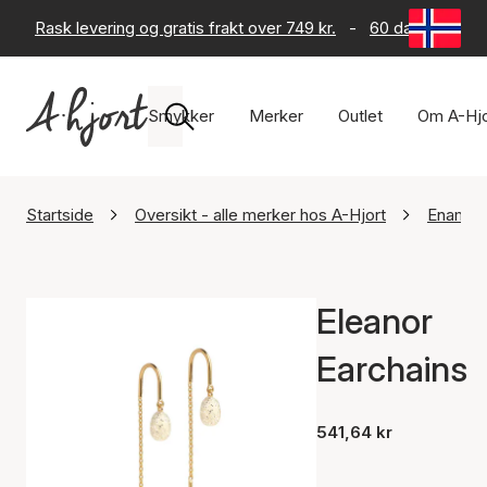
Rask levering og gratis frakt over 749 kr.
-
60 dagers retur
Smykker
Merker
Outlet
Om A-Hjo
Startside
Oversikt - alle merker hos A-Hjort
Enamel
Eleanor
Earchains
541,64 kr