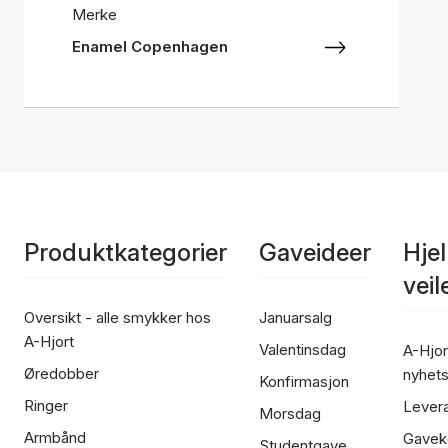
Merke
Enamel Copenhagen
Produktkategorier
Gaveideer
Hje
vei
Oversikt - alle smykker hos
Januarsalg
A-Hjort
Valentinsdag
A-Hjor
Øredobber
nyhet
Konfirmasjon
Ringer
Lever
Morsdag
Armbånd
Gavek
Studentgave