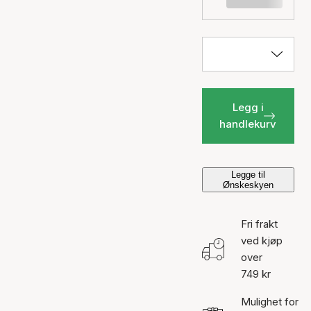
Legg i
handlekurv
Legge til
Ønskeskyen
Fri frakt
ved kjøp
over
749 kr
Mulighet for