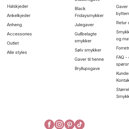
Halskjeder
Gaver
Black
bytte
Ankelkjeder
Fridaysmykker
Retur 
Anheng
Julegaver
Smykk
Accessories
Gullbelagte
og mat
smykker
Outlet
Forret
Sølv smykker
Alle styles
FAQ - o
Gaver til henne
spørs
Bryllupsgave
Kundes
Kontak
Større
Smykk