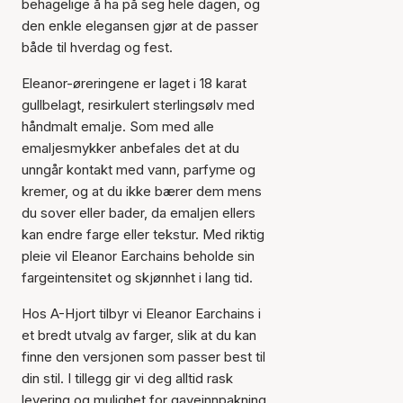
behagelige å ha på seg hele dagen, og
den enkle elegansen gjør at de passer
både til hverdag og fest.
Eleanor-øreringene er laget i 18 karat
gullbelagt, resirkulert sterlingsølv med
håndmalt emalje. Som med alle
emaljesmykker anbefales det at du
unngår kontakt med vann, parfyme og
kremer, og at du ikke bærer dem mens
du sover eller bader, da emaljen ellers
kan endre farge eller tekstur. Med riktig
pleie vil Eleanor Earchains beholde sin
Varen er lagt til i
fargeintensitet og skjønnhet i lang tid.
handlekurven
Hos A-Hjort tilbyr vi Eleanor Earchains i
et bredt utvalg av farger, slik at du kan
finne den versjonen som passer best til
din stil. I tillegg gir vi deg alltid rask
levering og mulighet for gaveinnpakning.