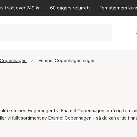
is frakt over 749 kr.
-
60 dagers returrett
-
Femstjerners kun
 Copenhagen
Enamel Copenhagen ringer
 vakre steiner. Fingerringer fra Enamel Copenhagen er rå og femini
er vi fullt sortiment av
Enamel Copenhagen
- så du kan alltid finne