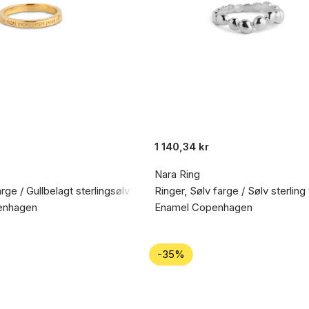
1 140,34 kr
Nara Ring
arge / Gullbelagt sterlingsølv 925
Ringer, Sølv farge / Sølv sterling
enhagen
Enamel Copenhagen
-35%