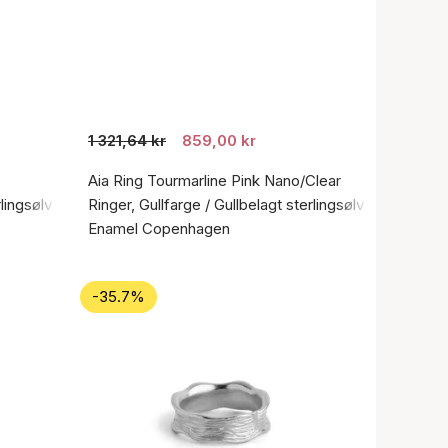
1 321,64 kr
859,00 kr
Aia Ring Tourmarline Pink Nano/Clear
rlingsølv 925
Ringer, Gullfarge / Gullbelagt sterlingsølv 925
Enamel Copenhagen
-35.7%