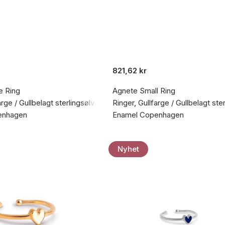
821,62 kr
e Ring
Agnete Small Ring
arge / Gullbelagt sterlingsølv 925
Ringer, Gullfarge / Gullbelagt ste
enhagen
Enamel Copenhagen
Nyhet