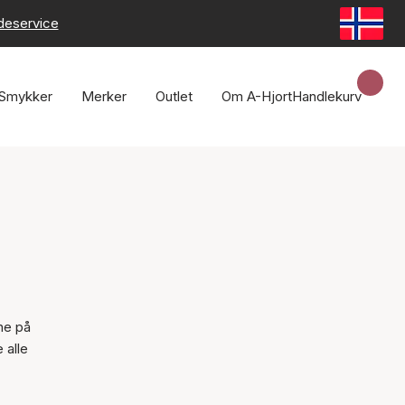
deservice
Smykker
Merker
Outlet
Om A-Hjort
Handlekurv
ne på
 alle