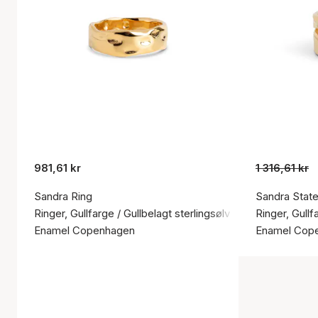
981,61 kr
1 316,61 kr
Sandra Ring
Sandra Stat
Ringer, Gullfarge / Gullbelagt sterlingsølv 925
Ringer, Gullf
Enamel Copenhagen
Enamel Cop