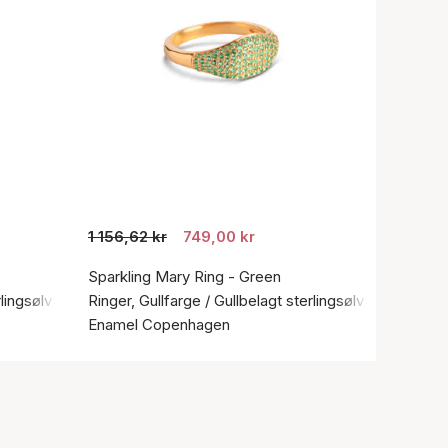
1 156,62 kr
749,00 kr
Sparkling Mary Ring - Green
rlingsølv 925
Ringer, Gullfarge / Gullbelagt sterlingsølv 925
Enamel Copenhagen