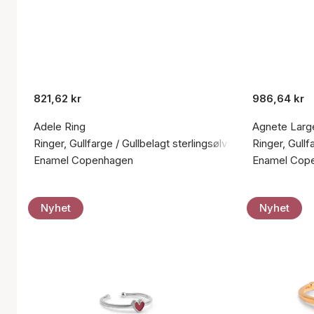
821,62 kr
986,64 kr
Adele Ring
Agnete Larg
Ringer, Gullfarge / Gullbelagt sterlingsølv 925
Ringer, Gullf
Enamel Copenhagen
Enamel Cop
Nyhet
Nyhet