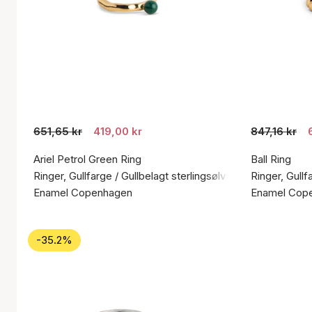
651,65 kr
419,00 kr
847,16 kr
Ariel Petrol Green Ring
Ball Ring
Ringer, Gullfarge / Gullbelagt sterlingsølv 925
Ringer, Gullf
Enamel Copenhagen
Enamel Cop
-35.2%