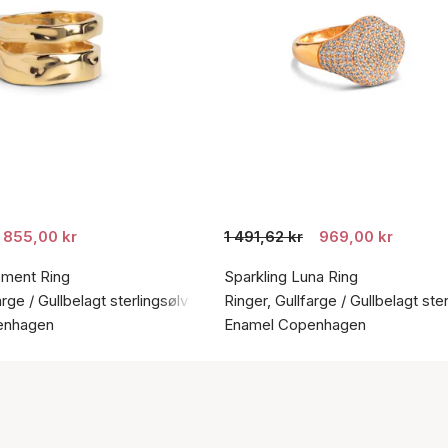
855,00 kr
1 491,62 kr
969,00 kr
ement Ring
Sparkling Luna Ring
arge / Gullbelagt sterlingsølv 925
Ringer, Gullfarge / Gullbelagt ste
enhagen
Enamel Copenhagen