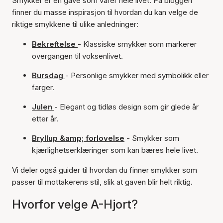
Smykker er en gave som varer hele livet. På bloggen
finner du masse inspirasjon til hvordan du kan velge de
riktige smykkene til ulike anledninger:
Bekreftelse
- Klassiske smykker som markerer
overgangen til voksenlivet.
Bursdag
- Personlige smykker med symbolikk eller
farger.
Julen
- Elegant og tidløs design som gir glede år
etter år.
Bryllup &amp; forlovelse
- Smykker som
kjærlighetserklæringer som kan bæres hele livet.
Vi deler også guider til hvordan du finner smykker som
passer til mottakerens stil, slik at gaven blir helt riktig.
Hvorfor velge A-Hjort?