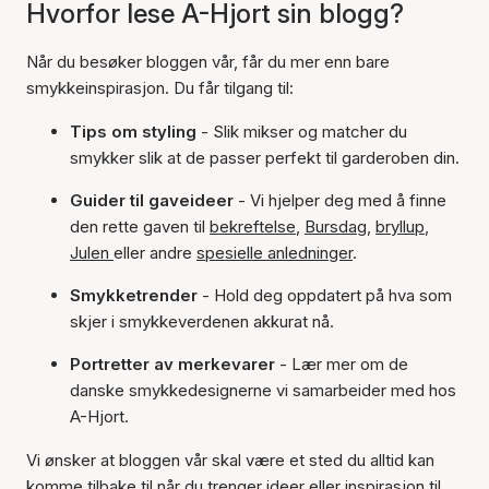
Hvorfor lese A-Hjort sin blogg?
Når du besøker bloggen vår, får du mer enn bare
smykkeinspirasjon. Du får tilgang til:
Tips om styling
- Slik mikser og matcher du
smykker slik at de passer perfekt til garderoben din.
Guider til gaveideer
- Vi hjelper deg med å finne
den rette gaven til
bekreftelse
,
Bursdag
,
bryllup
,
Julen
eller andre
spesielle anledninger
.
Smykketrender
- Hold deg oppdatert på hva som
skjer i smykkeverdenen akkurat nå.
Portretter av merkevarer
- Lær mer om de
danske smykkedesignerne vi samarbeider med hos
A-Hjort.
Vi ønsker at bloggen vår skal være et sted du alltid kan
komme tilbake til når du trenger ideer eller inspirasjon til