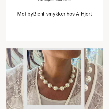
Møt byBiehl-smykker hos A-Hjort