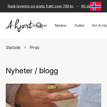
Rask levering og gratis frakt over 749 kr.
-
60 dagers retur
Smykker
Merker
Outlet
Om A-Hjo
Startside
Blogg
Nyheter / blogg