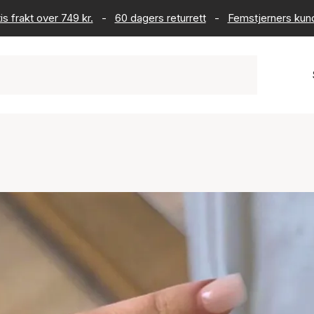
is frakt over 749 kr.
-
60 dagers returrett
-
Femstjerners kun