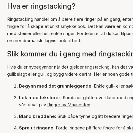
Hva er ringstacking?
Ringstacking handler om å bære flere ringer på en gang, ente
fingre for å skape et unikt smykkelook. Det kan være en kombi
med steiner eller helt enkle ringer. Fordelen er at du kan tilpa
en mer dramatisk, lagvis look til fest.
Slik kommer du i gang med ringstacki
Hvis du er nybegynner når det gjelder ringstacking, kan det væ
gullbelagt eller gull, og bygg videre derfra. Her er noen gode 
Begynn med det grunnleggende:
Enkle gull- eller s
Lek med teksturer:
Kombiner glatte overflater med ring
vårt utvalg av
Ringer av Maanesten
.
Bland breddene:
Bruk både tynne og litt bredere ringer
Spre ut ringene:
Fordel ringene på flere fingre for å s