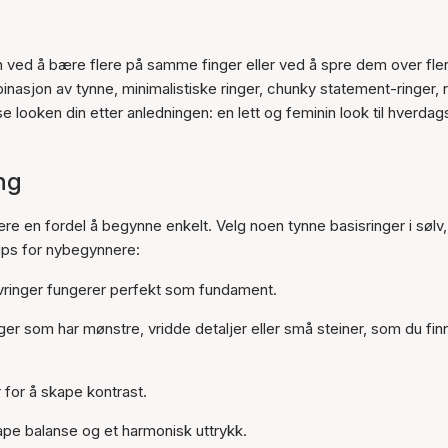
n ved å bære flere på samme finger eller ved å spre dem over fle
nasjon av tynne, minimalistiske ringer, chunky statement-ringer, r
sse looken din etter anledningen: en lett og feminin look til hverdag
ng
re en fordel å begynne enkelt. Velg noen tynne basisringer i sølv,
tips for nybegynnere:
ølvringer fungerer perfekt som fundament.
er som har mønstre, vridde detaljer eller små steiner, som du finn
 for å skape kontrast.
kape balanse og et harmonisk uttrykk.