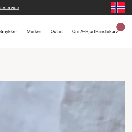
deservice
Smykker
Merker
Outlet
Om A-Hjort
Handlekurv