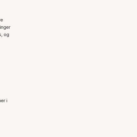
re
inger
s, og
er i