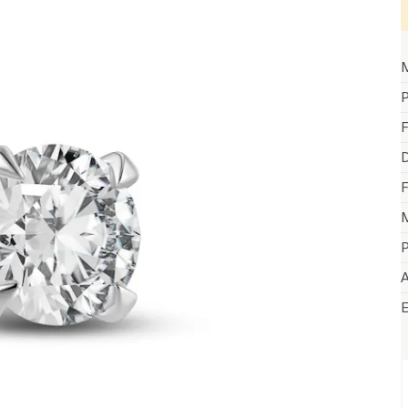
P
F
D
F
M
P
A