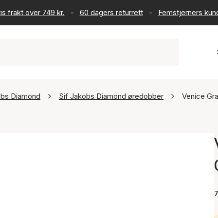
is frakt over 749 kr.
-
60 dagers returrett
-
Femstjerners kun
obs Diamond
Sif Jakobs Diamond øredobber
Venice Gra
7