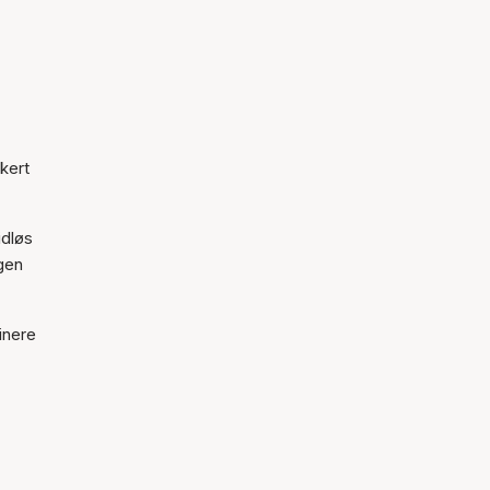
kert
idløs
egen
inere