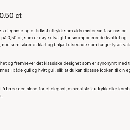
Varen er lagt til i
handlekurven
0.50 ct
leganse og et tidløst uttrykk som aldri mister sin fascinasjon.
på 0,50 ct, som er nøye utvalgt for sin imponerende kvalitet og
 noe som sikrer et klart og briljant utseende som fanger lyset vak
nhet og fremhever det klassiske designet som er synonymt med t
s i både gull og hvitt gull, slik at du kan tilpasse looken til din 
 å bære den alene for et elegant, minimalistisk uttrykk eller komb
k.