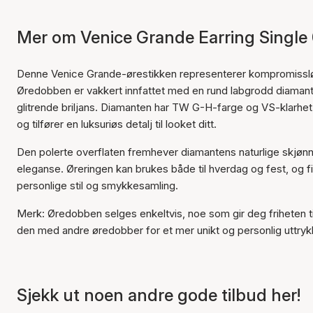
Mer om Venice Grande Earring Single 
Denne Venice Grande-ørestikken representerer kompromissløs e
Øredobben er vakkert innfattet med en rund labgrodd diamant 
glitrende briljans. Diamanten har TW G-H-farge og VS-klarhet,
og tilfører en luksuriøs detalj til looket ditt.
Den polerte overflaten fremhever diamantens naturlige skjøn
eleganse. Øreringen kan brukes både til hverdag og fest, og finne
personlige stil og smykkesamling.
Merk: Øredobben selges enkeltvis, noe som gir deg friheten til
den med andre øredobber for et mer unikt og personlig uttryk
Sjekk ut noen andre gode tilbud her!