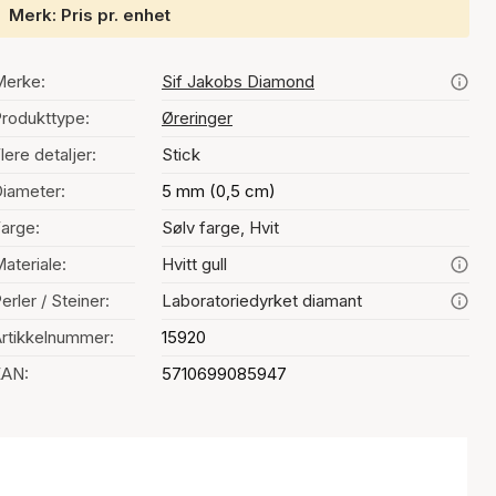
Merk: Pris pr. enhet
Merke:
Sif Jakobs Diamond
rodukttype:
Øreringer
lere detaljer:
Stick
iameter:
5 mm (0,5 cm)
arge:
Sølv farge, Hvit
ateriale:
Hvitt gull
erler / Steiner:
Laboratoriedyrket diamant
rtikkelnummer:
15920
EAN:
5710699085947
Fargevalg