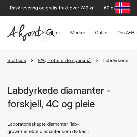
Rask levering og gratis frakt over 749 kr.
-
60 dagers retur
Smykker
Merker
Outlet
Om A-Hjo
Startside
FAQ - ofte stilte spørsmål
Labdyrkede diama
Labdyrkede diamanter -
forskjell, 4C og pleie
Laboratorieskapte diamanter (lab-
grown) er ekte diamanter som dyrkes i