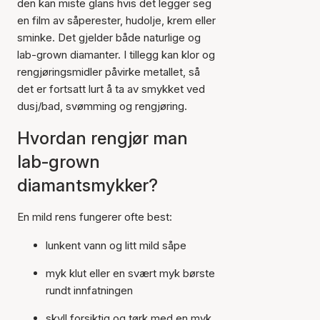
den kan miste glans hvis det legger seg
en film av såperester, hudolje, krem eller
sminke. Det gjelder både naturlige og
lab-grown diamanter. I tillegg kan klor og
rengjøringsmidler påvirke metallet, så
det er fortsatt lurt å ta av smykket ved
dusj/bad, svømming og rengjøring.
Hvordan rengjør man
lab-grown
diamantsmykker?
En mild rens fungerer ofte best:
lunkent vann og litt mild såpe
myk klut eller en svært myk børste
rundt innfatningen
skyll forsiktig og tørk med en myk