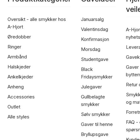
vei
Oversikt - alle smykker hos
Januarsalg
A-Hjort
Valentinsdag
A-Hjor
Øredobber
nyhet
Konfirmasjon
Ringer
Lever
Morsdag
Armbånd
Gavek
Studentgave
Halskjeder
Gaver
Black
bytte
Ankelkjeder
Fridaysmykker
Retur 
Anheng
Julegaver
Smykk
Accessories
Gullbelagte
og mat
smykker
Outlet
Forret
Sølv smykker
Alle styles
FAQ - o
Gaver til henne
spørs
Bryllupsgave
Kundes