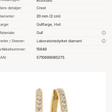
lere detaljer:
Creol
iameter:
20 mm (2 cm)
arge:
Gullfarge, Hvit
ateriale:
Gull
erler / Steiner:
Laboratoriedyrket diamant
rtikkelnummer:
15949
EAN:
5710699085275
Fargevalg