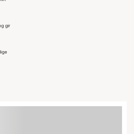
g gir
lige