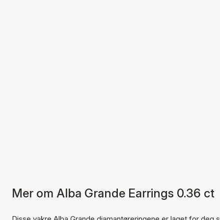
Mer om Alba Grande Earrings 0.36 ct
Disse vakre Alba Grande diamantøreringene er laget for deg s