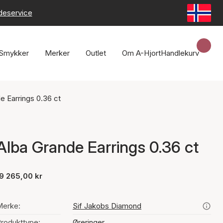
deservice
Smykker
Merker
Outlet
Om A-Hjort
Handlekurv
e Earrings 0.36 ct
Alba Grande Earrings 0.36 ct
9 265,00 kr
Merke:
Sif Jakobs Diamond
rodukttype:
Øreringer