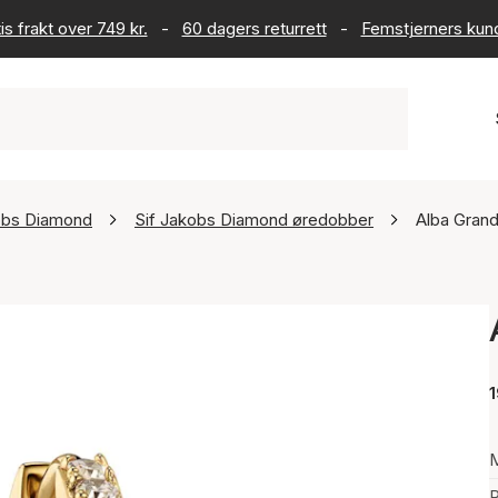
is frakt over 749 kr.
-
60 dagers returrett
-
Femstjerners kun
obs Diamond
Sif Jakobs Diamond øredobber
Alba Grand
1
P