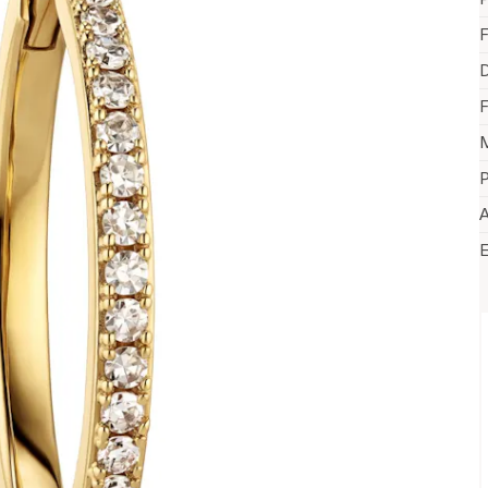
F
D
F
M
P
A