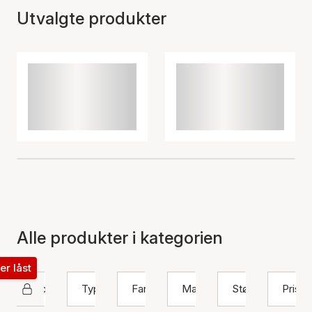
Utvalgte produkter
Alle produkter i kategorien
ter låst
Pico
Type
Farge
Materiale
Størrelse
Pris