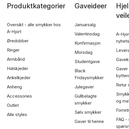
Produktkategorier
Gaveideer
Hje
vei
Oversikt - alle smykker hos
Januarsalg
A-Hjort
Valentinsdag
A-Hjor
Øredobber
nyhet
Konfirmasjon
Ringer
Lever
Morsdag
Armbånd
Gavek
Studentgave
Halskjeder
Gaver
Black
bytte
Ankelkjeder
Fridaysmykker
Retur 
Anheng
Julegaver
Smykk
Accessories
Gullbelagte
og mat
smykker
Outlet
Forret
Sølv smykker
Alle styles
FAQ - o
Gaver til henne
spørs