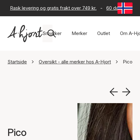
Rask levering og gratis frakt over 749 kr.
-
60 dagers retur
Smykker
Merker
Outlet
Om A-Hjo
Startside
Oversikt - alle merker hos A-Hjort
Pico
Pico