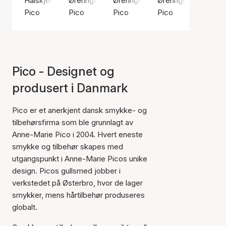
Halskjeder, Sølv farge / Sølvbelagt messing
Øreringer, Gullfarge / Gullbelagt sterlingsølv 
Øreringer, Sølv farge / Sølv sterl
Øreringer, Sølv far
Pico
Pico
Pico
Pico
Pico - Designet og
produsert i Danmark
Pico er et anerkjent dansk smykke- og
tilbehørsfirma som ble grunnlagt av
Anne-Marie Pico i 2004. Hvert eneste
smykke og tilbehør skapes med
utgangspunkt i Anne-Marie Picos unike
design. Picos gullsmed jobber i
verkstedet på Østerbro, hvor de lager
smykker, mens hårtilbehør produseres
globalt.