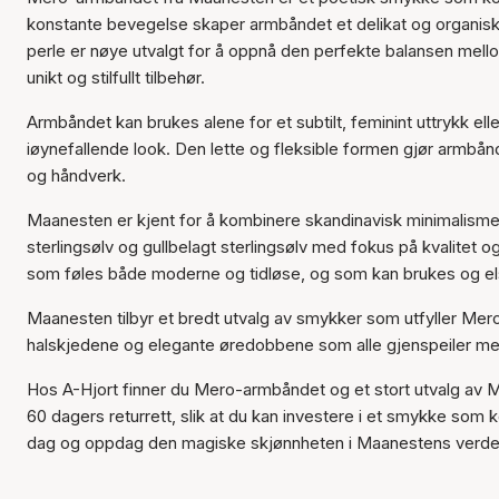
konstante bevegelse skaper armbåndet et delikat og organisk u
perle er nøye utvalgt for å oppnå den perfekte balansen mello
unikt og stilfullt tilbehør.
Armbåndet kan brukes alene for et subtilt, feminint uttrykk e
iøynefallende look. Den lette og fleksible formen gjør armbånd
og håndverk.
Maanesten er kjent for å kombinere skandinavisk minimalism
sterlingsølv og gullbelagt sterlingsølv med fokus på kvalitet
som føles både moderne og tidløse, og som kan brukes og el
Maanesten tilbyr et bredt utvalg av smykker som utfyller Mero
halskjedene og elegante øredobbene som alle gjenspeiler mer
Hos A-Hjort finner du Mero-armbåndet og et stort utvalg av M
60 dagers returrett, slik at du kan investere i et smykke som 
dag og oppdag den magiske skjønnheten i Maanestens verde