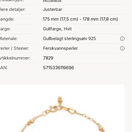
lere detaljer:
Justerbar
Lengde:
175 mm (17,5 cm) - 178 mm (17,8 cm)
arge:
Gullfarge, Hvit
ateriale:
Gullbelagt sterlingsølv 925
erler / Steiner:
Ferskvannsperler
rtikkelnummer:
7829
EAN:
5715336119696
Fargevalg