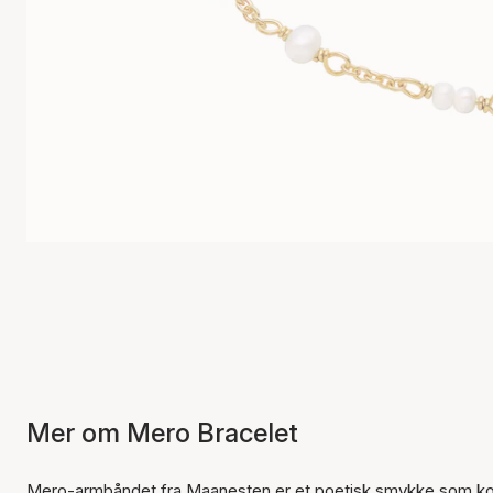
Mer om Mero Bracelet
Mero-armbåndet fra Maanesten er et poetisk smykke som komb