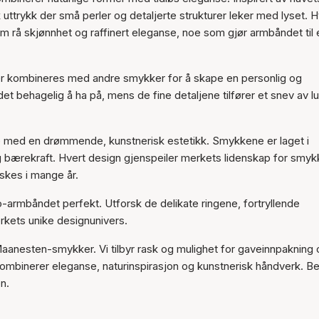
Varen er lagt til i
ttrykk der små perler og detaljerte strukturer leker med lyset. 
handlekurven
m rå skjønnhet og raffinert eleganse, noe som gjør armbåndet til 
ller kombineres med andre smykker for å skape en personlig og
et behagelig å ha på, mens de fine detaljene tilfører et snev av l
e med en drømmende, kunstnerisk estetikk. Smykkene er laget i
 og bærekraft. Hvert design gjenspeiler merkets lidenskap for smyk
skes i mange år.
-armbåndet perfekt. Utforsk de delikate ringene, fortryllende
kets unike designunivers.
aanesten-smykker. Vi tilbyr rask og mulighet for gaveinnpakning 
kombinerer eleganse, naturinspirasjon og kunstnerisk håndverk. Best
n.