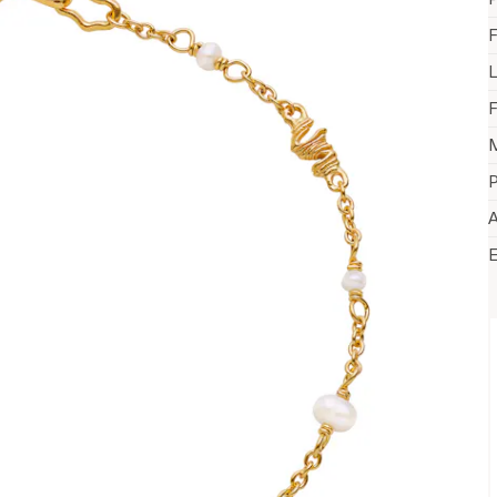
F
F
M
P
A