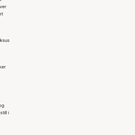
Hver
et
uksus
ker
og
ill i