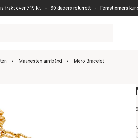
is frakt over 749 kr.
-
60 dagers returrett
-
Femstjerners kun
ten
Maanesten armbånd
Mero Bracelet
P