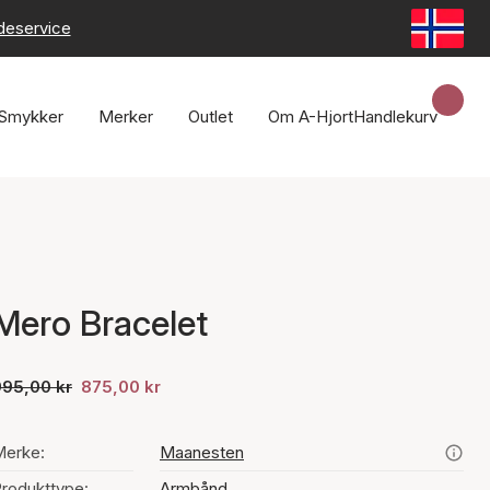
deservice
Smykker
Merker
Outlet
Om A-Hjort
Handlekurv
Mero Bracelet
995,00 kr
875,00 kr
Merke:
Maanesten
rodukttype:
Armbånd