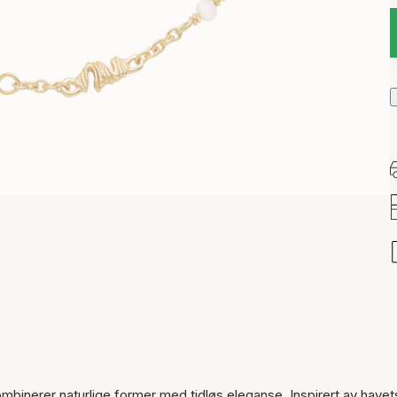
inerer naturlige former med tidløs eleganse. Inspirert av havet