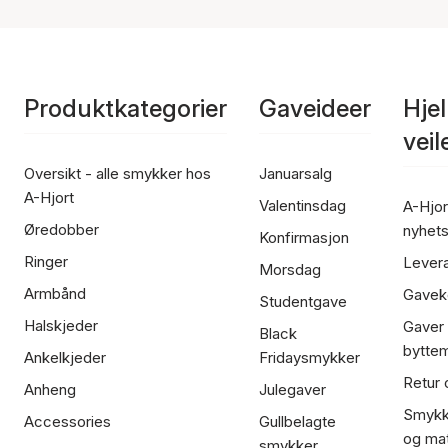
Produktkategorier
Gaveideer
Hje
vei
Oversikt - alle smykker hos
Januarsalg
A-Hjort
Valentinsdag
A-Hjor
Øredobber
nyhet
Konfirmasjon
Ringer
Lever
Morsdag
Armbånd
Gavek
Studentgave
Halskjeder
Gaver
Black
bytte
Ankelkjeder
Fridaysmykker
Retur 
Anheng
Julegaver
Smykk
Accessories
Gullbelagte
og mat
smykker