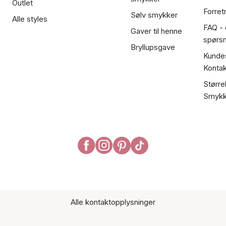
Outlet
Forret
Sølv smykker
Alle styles
FAQ - o
Gaver til henne
spørs
Bryllupsgave
Kundes
Kontak
Større
Smykk
Alle kontaktopplysninger