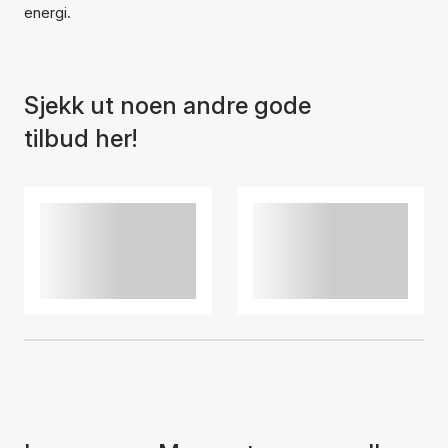
Varen er lagt til i
energi.
handlekurven
Sjekk ut noen andre gode
tilbud her!