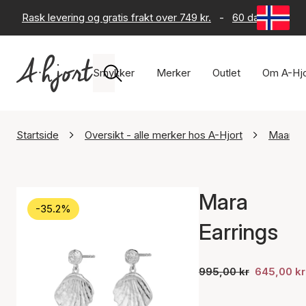
Rask levering og gratis frakt over 749 kr.
-
60 dagers retur
Smykker
Merker
Outlet
Om A-Hjo
Startside
Oversikt - alle merker hos A-Hjort
Maanes
Mara
-35.2%
Earrings
995,00 kr
645,00 kr