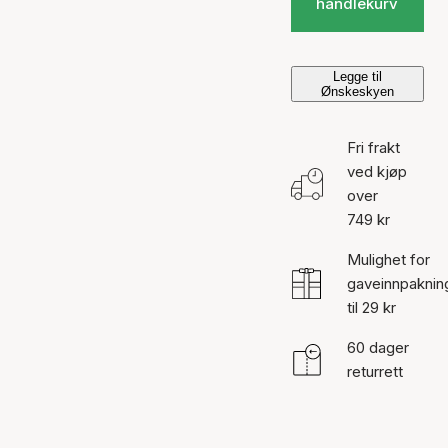
handlekurv
Legge til
Ønskeskyen
Fri frakt
ved kjøp
over
749 kr
Mulighet for
gaveinnpaknin
til 29 kr
60 dager
returrett