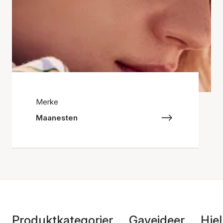
Merke
Maanesten
Produktkategorier
Gaveideer
Hje