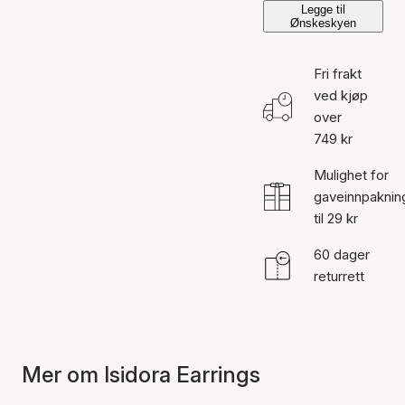
Legge til
Ønskeskyen
Fri frakt
ved kjøp
over
749 kr
Mulighet for
gaveinnpaknin
til 29 kr
60 dager
returrett
Mer om Isidora Earrings