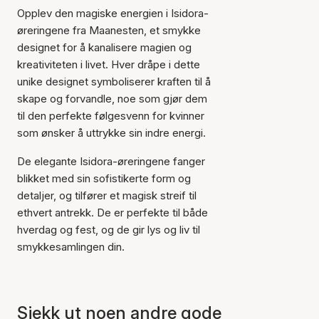
Opplev den magiske energien i Isidora-
øreringene fra Maanesten, et smykke
designet for å kanalisere magien og
kreativiteten i livet. Hver dråpe i dette
unike designet symboliserer kraften til å
skape og forvandle, noe som gjør dem
til den perfekte følgesvenn for kvinner
som ønsker å uttrykke sin indre energi.
De elegante Isidora-øreringene fanger
blikket med sin sofistikerte form og
detaljer, og tilfører et magisk streif til
ethvert antrekk. De er perfekte til både
hverdag og fest, og de gir lys og liv til
smykkesamlingen din.
Varen er lagt til i
handlekurven
Sjekk ut noen andre gode