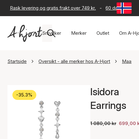
Rask levering og gratis frakt over 749 kr.
-
60 dagers retur
Smykker
Merker
Outlet
Om A-Hjo
Startside
Oversikt - alle merker hos A-Hjort
Maanes
Isidora
-35.3%
Earrings
1 080,00 kr
699,00 