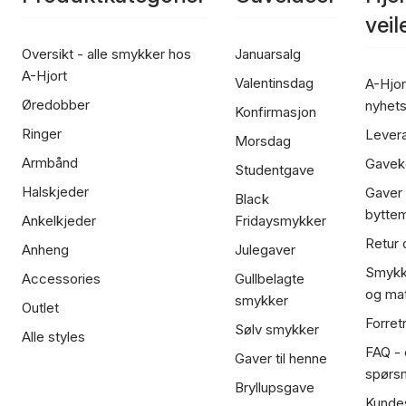
vei
Oversikt - alle smykker hos
Januarsalg
A-Hjort
Valentinsdag
A-Hjor
Øredobber
nyhet
Konfirmasjon
Ringer
Lever
Morsdag
Armbånd
Gavek
Studentgave
Halskjeder
Gaver
Black
bytte
Ankelkjeder
Fridaysmykker
Retur 
Anheng
Julegaver
Smykk
Accessories
Gullbelagte
og mat
smykker
Outlet
Forret
Sølv smykker
Alle styles
FAQ - o
Gaver til henne
spørs
Bryllupsgave
Kundes