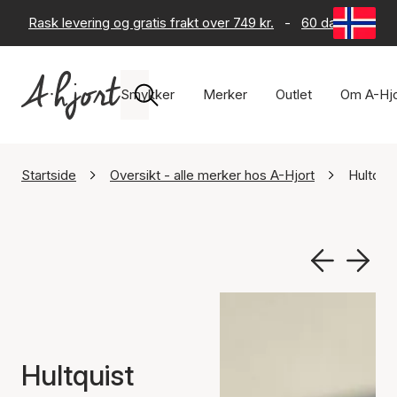
Rask levering og gratis frakt over 749 kr.
-
60 dagers retur
Smykker
Merker
Outlet
Om A-Hjo
Startside
Oversikt - alle merker hos A-Hjort
Hultqui
Hultquist