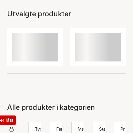
Utvalgte produkter
Alle produkter i kategorien
ter låst
Hultquist Copenhagen
Type
Farge
Materiale
Størrelse
Pris