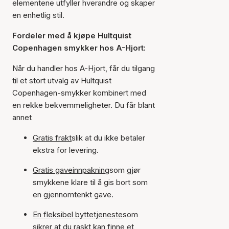
elementene utfyller hverandre og skaper
en enhetlig stil.
Fordeler med å kjøpe Hultquist
Copenhagen smykker hos A-Hjort:
Når du handler hos A-Hjort, får du tilgang
til et stort utvalg av Hultquist
Copenhagen-smykker kombinert med
en rekke bekvemmeligheter. Du får blant
annet
Gratis frakt
slik at du ikke betaler
ekstra for levering.
Gratis gaveinnpakning
som gjør
smykkene klare til å gis bort som
en gjennomtenkt gave.
En fleksibel byttetjeneste
som
sikrer at du raskt kan finne et