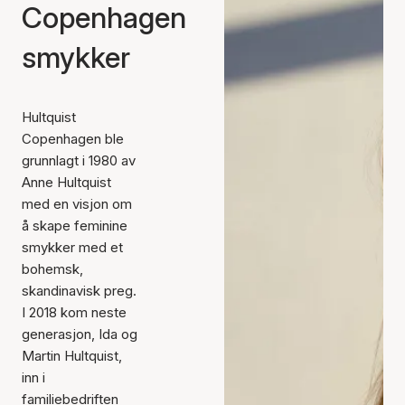
Copenhagen
smykker
Hultquist
Copenhagen ble
grunnlagt i 1980 av
Anne Hultquist
med en visjon om
å skape feminine
smykker med et
bohemsk,
skandinavisk preg.
I 2018 kom neste
generasjon, Ida og
Martin Hultquist,
inn i
familiebedriften