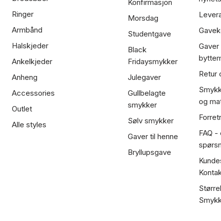
Konfirmasjon
Ringer
Lever
Morsdag
Armbånd
Gavek
Studentgave
Halskjeder
Gaver
Black
bytte
Ankelkjeder
Fridaysmykker
Retur 
Anheng
Julegaver
Smykk
Accessories
Gullbelagte
og mat
smykker
Outlet
Forret
Sølv smykker
Alle styles
FAQ - o
Gaver til henne
spørs
Bryllupsgave
Kundes
Kontak
Større
Smykk