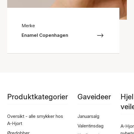
Merke
Enamel Copenhagen
Produktkategorier
Gaveideer
Hje
vei
Oversikt - alle smykker hos
Januarsalg
A-Hjort
Valentinsdag
A-Hjor
Øredobber
nyhet