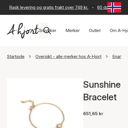
Rask levering og gratis frakt over 749 kr.
-
60 dagers retur
Smykker
Merker
Outlet
Om A-Hjo
Startside
Oversikt - alle merker hos A-Hjort
Enamel
Sunshine
Bracelet
651,65 kr