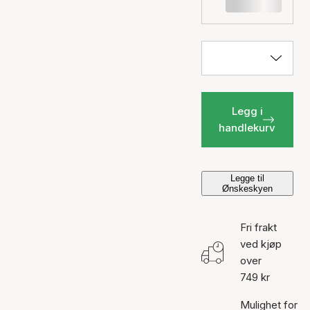
Legg i
handlekurv
Legge til
Ønskeskyen
Fri frakt
ved kjøp
over
749 kr
Mulighet for