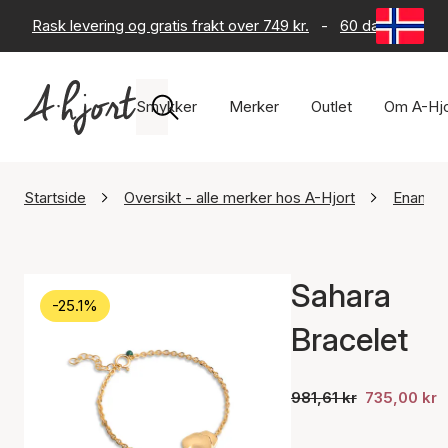
Rask levering og gratis frakt over 749 kr.
-
60 dagers retur
Smykker
Merker
Outlet
Om A-Hjo
Startside
Oversikt - alle merker hos A-Hjort
Enamel
Sahara
-25.1%
Bracelet
981,61 kr
735,00 kr