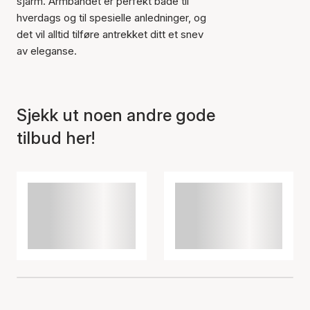
sjarm. Armbåndet er perfekt både til
hverdags og til spesielle anledninger, og
Varen er lagt til i
det vil alltid tilføre antrekket ditt et snev
handlekurven
av eleganse.
Sjekk ut noen andre gode
tilbud her!