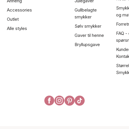
Anheng
Julegaver
Smykk
Accessories
Gullbelagte
og mat
smykker
Outlet
Forret
Sølv smykker
Alle styles
FAQ - o
Gaver til henne
spørs
Bryllupsgave
Kundes
Kontak
Større
Smykk