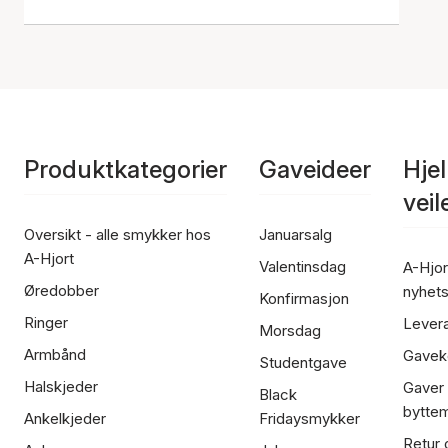
Produktkategorier
Gaveideer
Hje
vei
Oversikt - alle smykker hos
Januarsalg
A-Hjort
Valentinsdag
A-Hjor
Øredobber
nyhet
Konfirmasjon
Ringer
Lever
Morsdag
Armbånd
Gavek
Studentgave
Halskjeder
Gaver
Black
bytte
Ankelkjeder
Fridaysmykker
Retur 