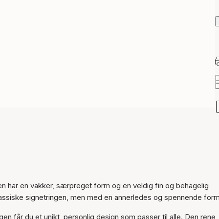
Varen er lagt til i
handlekurven
n har en vakker, særpreget form og en veldig fin og behagelig
klassiske signetringen, men med en annerledes og spennende form
n får du et unikt, personlig design som passer til alle. Den rene