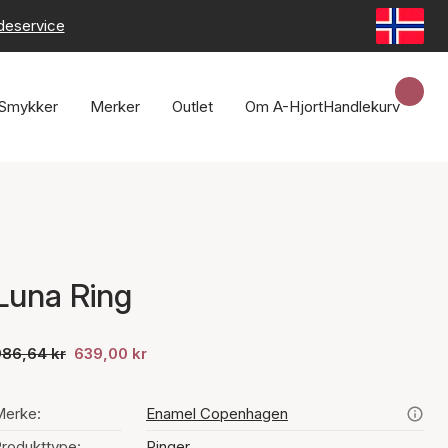
deservice
Smykker
Merker
Outlet
Om A-Hjort
Handlekurv
Luna Ring
986,64 kr
639,00 kr
Merke:
Enamel Copenhagen
rodukttype:
Ringer