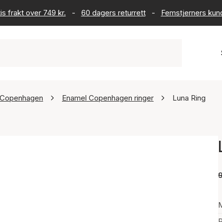
is frakt over 749 kr.
-
60 dagers returrett
-
Femstjerners kun
 Copenhagen
Enamel Copenhagen ringer
Luna Ring
P