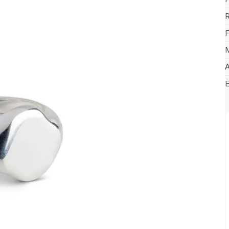
R
F
M
A