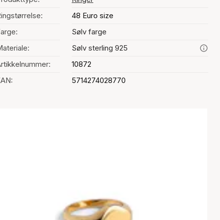
ingstørrelse:
48 Euro size
arge:
Sølv farge
ateriale:
Sølv sterling 925
rtikkelnummer:
10872
EAN:
5714274028770
Fargevalg