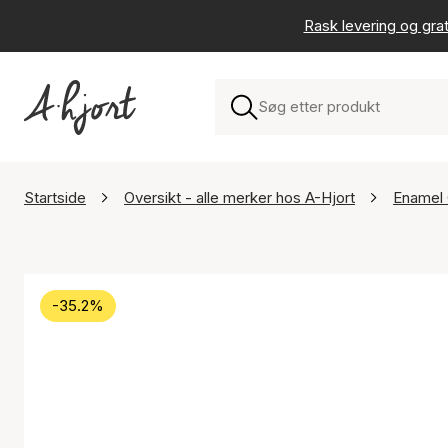
Rask levering og grat
Startside
Oversikt - alle merker hos A-Hjort
Enamel
-35.2%