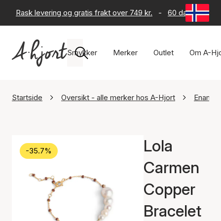
Rask levering og gratis frakt over 749 kr.
-
60 dagers retur
Smykker
Merker
Outlet
Om A-Hjo
Startside
Oversikt - alle merker hos A-Hjort
Enamel
Lola
-35.7%
Carmen
Copper
Bracelet