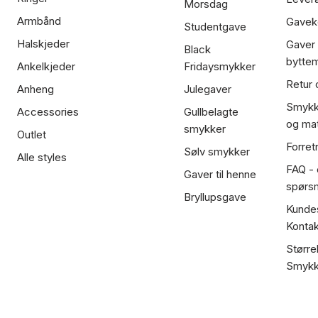
Morsdag
Armbånd
Gavek
Studentgave
Halskjeder
Gaver
Black
bytte
Ankelkjeder
Fridaysmykker
Retur 
Anheng
Julegaver
Smykk
Accessories
Gullbelagte
og mat
smykker
Outlet
Forret
Sølv smykker
Alle styles
FAQ - o
Gaver til henne
spørs
Bryllupsgave
Kundes
Kontak
Større
Smykk