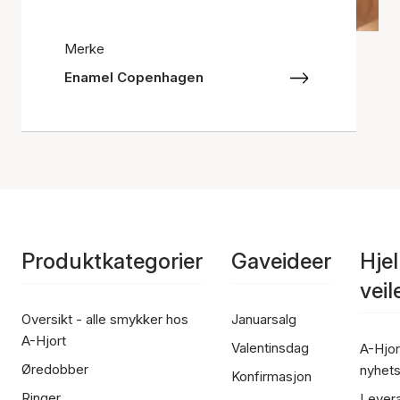
Merke
Enamel Copenhagen
Produktkategorier
Gaveideer
Hje
vei
Oversikt - alle smykker hos
Januarsalg
A-Hjort
Valentinsdag
A-Hjor
Øredobber
nyhet
Konfirmasjon
Ringer
Lever