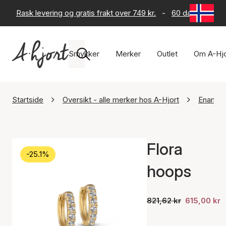
Rask levering og gratis frakt over 749 kr.
-
60 dagers retur
Smykker
Merker
Outlet
Om A-Hjo
Startside
Oversikt - alle merker hos A-Hjort
Enamel
Flora
-25.1%
hoops
821,62 kr
615,00 kr