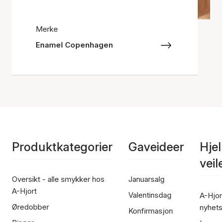
Merke
Enamel Copenhagen
Produktkategorier
Gaveideer
Hje
vei
Oversikt - alle smykker hos
Januarsalg
A-Hjort
Valentinsdag
A-Hjor
Øredobber
nyhet
Konfirmasjon