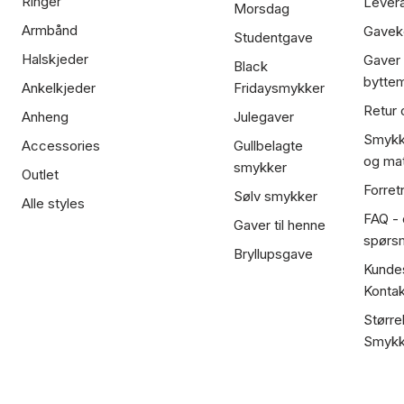
Ringer
Lever
Morsdag
Armbånd
Gavek
Studentgave
Halskjeder
Gaver
Black
bytte
Ankelkjeder
Fridaysmykker
Retur 
Anheng
Julegaver
Smykk
Accessories
Gullbelagte
og mat
smykker
Outlet
Forret
Sølv smykker
Alle styles
FAQ - o
Gaver til henne
spørs
Bryllupsgave
Kundes
Kontak
Større
Smykk