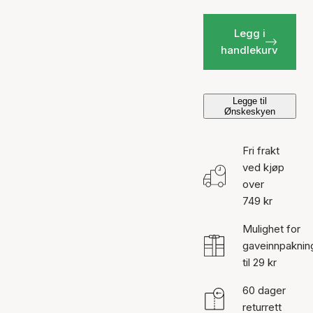
Legg i
handlekurv
Legge til
Ønskeskyen
Fri frakt
ved kjøp
over
749 kr
Mulighet for
gaveinnpaknin
til 29 kr
60 dager
returrett