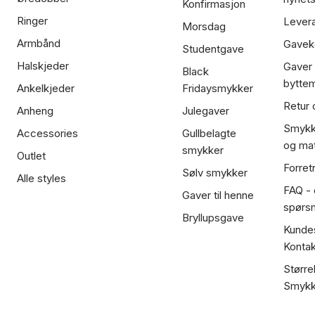
Konfirmasjon
Ringer
Lever
Morsdag
Armbånd
Gavek
Studentgave
Halskjeder
Gaver
Black
bytte
Ankelkjeder
Fridaysmykker
Retur 
Anheng
Julegaver
Smykk
Accessories
Gullbelagte
og mat
smykker
Outlet
Forret
Sølv smykker
Alle styles
FAQ - o
Gaver til henne
spørs
Bryllupsgave
Kundes
Kontak
Større
Smykk