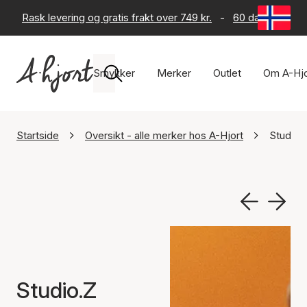
Rask levering og gratis frakt over 749 kr.
-
60 dagers retur
Smykker
Merker
Outlet
Om A-Hjo
Startside
Oversikt - alle merker hos A-Hjort
Studio.
Studio.Z