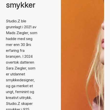
smykker
Studio.Z ble
grunnlagt i 2021 av
Mads Ziegler, som
hadde med seg
mer enn 30 års
erfaring fra
bransjen. I 2024
overtok datteren
Sara Ziegler, som
er utdannet
smykkedesigner,
og ga merket et
ungt, feminint og
kreativt uttrykk.
Studio.Z skaper
smykker i 925