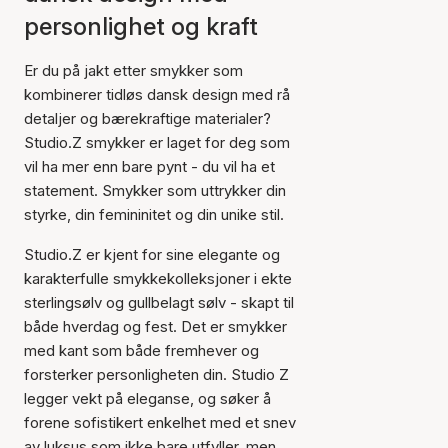
personlighet og kraft
Er du på jakt etter smykker som
kombinerer tidløs dansk design med rå
detaljer og bærekraftige materialer?
Studio.Z smykker er laget for deg som
vil ha mer enn bare pynt - du vil ha et
statement. Smykker som uttrykker din
styrke, din femininitet og din unike stil.
Studio.Z er kjent for sine elegante og
karakterfulle smykkekolleksjoner i ekte
sterlingsølv og gullbelagt sølv - skapt til
både hverdag og fest. Det er smykker
med kant som både fremhever og
forsterker personligheten din. Studio Z
legger vekt på eleganse, og søker å
forene sofistikert enkelhet med et snev
av luksus som ikke bare utfyller, men