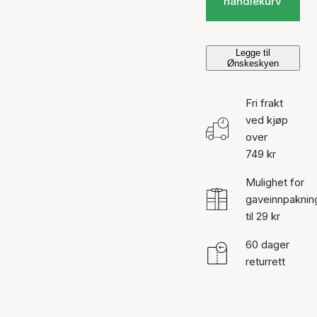
handlekurv
Legge til
Ønskeskyen
Fri frakt
ved kjøp
over
749 kr
Mulighet for
gaveinnpaknin
til 29 kr
60 dager
returrett