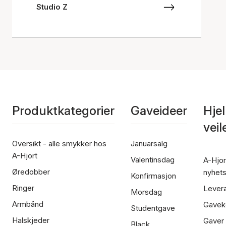
Studio Z
Produktkategorier
Gaveideer
Hje
vei
Oversikt - alle smykker hos
Januarsalg
A-Hjort
Valentinsdag
A-Hjor
Øredobber
nyhet
Konfirmasjon
Ringer
Lever
Morsdag
Armbånd
Gavek
Studentgave
Halskjeder
Gaver
Black