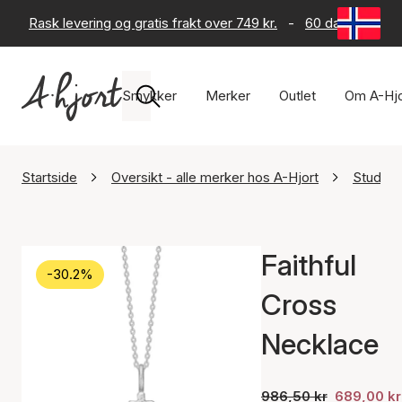
Rask levering og gratis frakt over 749 kr.
-
60 dagers retur
Smykker
Merker
Outlet
Om A-Hjo
Startside
Oversikt - alle merker hos A-Hjort
Studio.
Faithful
-30.2%
Cross
Necklace
986,50 kr
689,00 kr