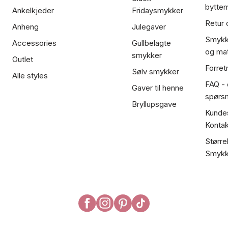
bytte
Ankelkjeder
Fridaysmykker
Retur 
Anheng
Julegaver
Smykk
Accessories
Gullbelagte
og mat
smykker
Outlet
Forret
Sølv smykker
Alle styles
FAQ - o
Gaver til henne
spørs
Bryllupsgave
Kundes
Kontak
Større
Smykk