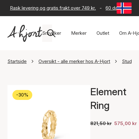
Rask levering og gratis frakt over 749 kr.
-
60 dagers retur
Smykker
Merker
Outlet
Om A-Hjo
Startside
Oversikt - alle merker hos A-Hjort
Studio.
Element
-30%
Ring
821,50 kr
575,00 kr