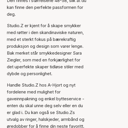
Den finnes i størrelsene 48-58, slik at du
kan finne den perfekte passformen for
deg.
Studio.Z er kjent for å skape smykker
med røtter i den skandinaviske naturen,
med et sterkt fokus på bærekraftig
produksjon og design som varer lenge.
Bak merket står smykkedesigner Sara
Ziegler, som med en forkjærlighet for
Varen er lagt til i
det uperfekte skaper tidløse stiler med
handlekurven
dybde og personlighet.
Handle Studio.Z hos A-Hjort og nyt
fordelene med mulighet for
gaveinnpakning og enkel bytteservice -
enten du skal unne deg selv eller en du
er glad i. Du kan også se Studio.Zs
utvalg av ringer, halskjeder, armbånd og
øredobber for å finne din neste favoritt.