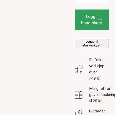
Legg i
handlekurv
Legge til
Ønskeskyen
Fri frakt
ved kjøp
over
749 kr
Mulighet for
gaveinnpaknin
til 29 kr
60 dager