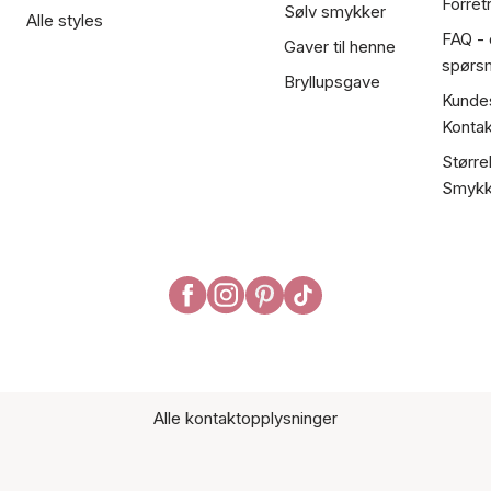
Forret
Sølv smykker
Alle styles
FAQ - o
Gaver til henne
spørs
Bryllupsgave
Kundes
Kontak
Større
Smykk
Alle kontaktopplysninger