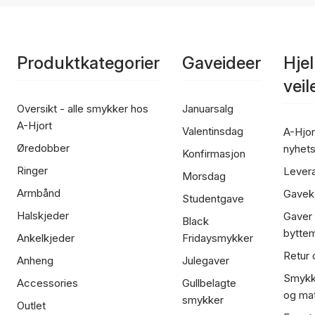
Produktkategorier
Gaveideer
Hje
vei
Oversikt - alle smykker hos
Januarsalg
A-Hjort
Valentinsdag
A-Hjor
Øredobber
nyhet
Konfirmasjon
Ringer
Lever
Morsdag
Armbånd
Gavek
Studentgave
Halskjeder
Gaver
Black
bytte
Ankelkjeder
Fridaysmykker
Retur 
Anheng
Julegaver
Smykk
Accessories
Gullbelagte
og mat
smykker
Outlet