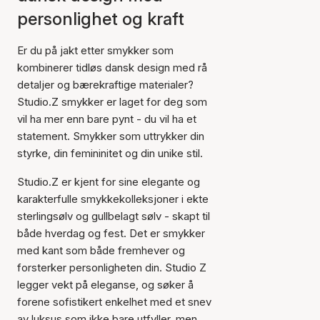
personlighet og kraft
Er du på jakt etter smykker som
kombinerer tidløs dansk design med rå
detaljer og bærekraftige materialer?
Studio.Z smykker er laget for deg som
vil ha mer enn bare pynt - du vil ha et
statement. Smykker som uttrykker din
styrke, din femininitet og din unike stil.
Studio.Z er kjent for sine elegante og
karakterfulle smykkekolleksjoner i ekte
sterlingsølv og gullbelagt sølv - skapt til
både hverdag og fest. Det er smykker
med kant som både fremhever og
forsterker personligheten din. Studio Z
legger vekt på eleganse, og søker å
forene sofistikert enkelhet med et snev
av luksus som ikke bare utfyller, men