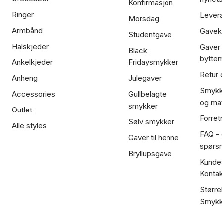
Konfirmasjon
Ringer
Lever
Morsdag
Armbånd
Gavek
Studentgave
Halskjeder
Gaver
Black
bytte
Ankelkjeder
Fridaysmykker
Retur 
Anheng
Julegaver
Smykk
Accessories
Gullbelagte
og mat
smykker
Outlet
Forret
Sølv smykker
Alle styles
FAQ - o
Gaver til henne
spørs
Bryllupsgave
Kundes
Kontak
Større
Smykk