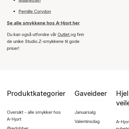
Maanesten
Pernille Corydon
Se alle smykkene hos A-Hjort her
Du kan også utforske vår
Outlet
og finn
de unike Studio.Z-smykkene til gode
priser!
Produktkategorier
Gaveideer
Hje
vei
Oversikt - alle smykker hos
Januarsalg
A-Hjort
Valentinsdag
A-Hjor
Øredobber
nyhet