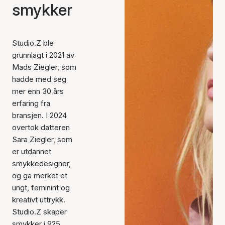
smykker
Studio.Z ble
grunnlagt i 2021 av
Mads Ziegler, som
hadde med seg
mer enn 30 års
erfaring fra
bransjen. I 2024
overtok datteren
Sara Ziegler, som
er utdannet
smykkedesigner,
og ga merket et
ungt, feminint og
kreativt uttrykk.
Studio.Z skaper
smykker i 925