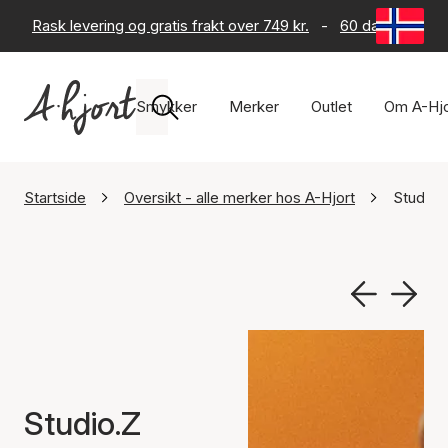
Rask levering og gratis frakt over 749 kr.
-
60 dagers retur
Smykker
Merker
Outlet
Om A-Hjo
Startside
Oversikt - alle merker hos A-Hjort
Studio.
Studio.Z