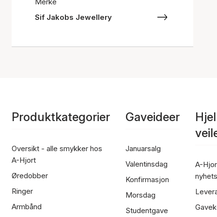
Merke
Sif Jakobs Jewellery
Produktkategorier
Gaveideer
Hje
vei
Oversikt - alle smykker hos
Januarsalg
A-Hjort
Valentinsdag
A-Hjor
Øredobber
nyhet
Konfirmasjon
Ringer
Lever
Morsdag
Armbånd
Gavek
Studentgave