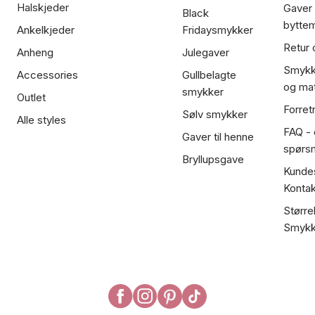
Halskjeder
Gaver
Black
bytte
Ankelkjeder
Fridaysmykker
Retur 
Anheng
Julegaver
Smykk
Accessories
Gullbelagte
og mat
smykker
Outlet
Forret
Sølv smykker
Alle styles
FAQ - o
Gaver til henne
spørs
Bryllupsgave
Kundes
Kontak
Større
Smykk