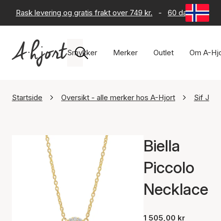
Rask levering og gratis frakt over 749 kr.
-
60 dagers retur
Smykker
Merker
Outlet
Om A-Hjo
Startside
Oversikt - alle merker hos A-Hjort
Sif Jak
Biella
Piccolo
Necklace
1 505,00 kr