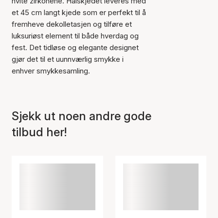
hvite zirkonene. Halskjedet leveres med
et 45 cm langt kjede som er perfekt til å
fremheve dekolletasjen og tilføre et
luksuriøst element til både hverdag og
Varen er lagt til i
handlekurven
fest. Det tidløse og elegante designet
gjør det til et uunnværlig smykke i
enhver smykkesamling.
Sjekk ut noen andre gode
tilbud her!