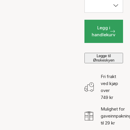
Legg i
handlekurv
Legge til
Ønskeskyen
Fri frakt
ved kjøp
over
749 kr
Mulighet for
gaveinnpaknin
til 29 kr