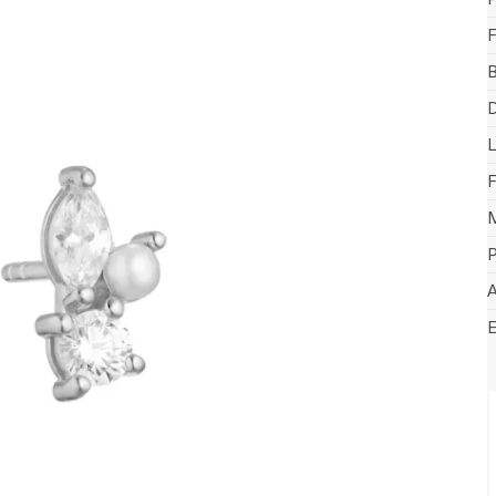
F
B
D
F
M
P
A