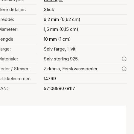
lere detaljer:
Stick
redde:
6,2 mm (0,62 cm)
iameter:
1,5 mm (0,15 cm)
Lengde:
10 mm (1 cm)
arge:
Sølv farge, Hvit
ateriale:
Sølv sterling 925
erler / Steiner:
Zirkonia, Ferskvannsperler
rtikkelnummer:
14799
EAN:
5710698078117
Fargevalg