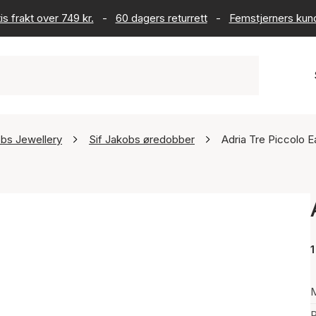
is frakt over 749 kr.
-
60 dagers returrett
-
Femstjerners kun
obs Jewellery
Sif Jakobs øredobber
Adria Tre Piccolo E
1
P