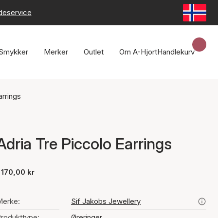
deservice
Smykker
Merker
Outlet
Om A-Hjort
Handlekurv
arrings
Adria Tre Piccolo Earrings
 170,00 kr
Merke:
Sif Jakobs Jewellery
rodukttype:
Øreringer