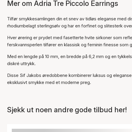
Mer om Adria Tre Piccolo Earrings
Tilfør smykkesamlingen din et snev av tidløs eleganse med d
rhodiumbelagt sterlingsølv og har en forfinet og slitesterk ove
Hver ørering er prydet med fasetterte hvite sirkoner som refle
ferskvannsperlen tilfører en klassisk og feminin finesse som g
Med en lengde på 10 mm, en bredde på 6,2 mm og en tykkelse p
diskré uttrykk.
Disse Sif Jakobs øredobbene kombinerer luksus og eleganse og
eksklusivt smykke med et moderne preg.
Sjekk ut noen andre gode tilbud her!