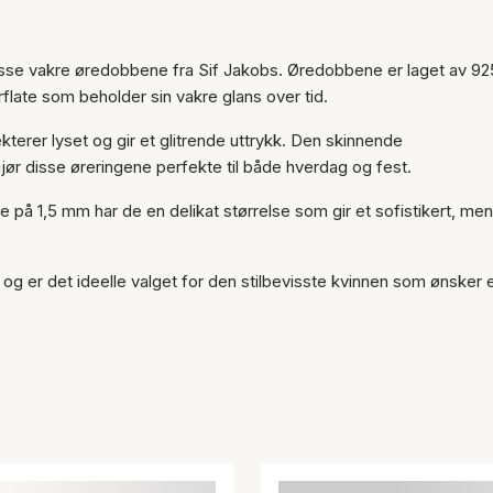
Varen er lagt til i
handlekurven
isse vakre øredobbene fra Sif Jakobs. Øredobbene er laget av 92
rflate som beholder sin vakre glans over tid.
kterer lyset og gir et glitrende uttrykk. Den skinnende
jør disse øreringene perfekte til både hverdag og fest.
å 1,5 mm har de en delikat størrelse som gir et sofistikert, men
 er det ideelle valget for den stilbevisste kvinnen som ønsker 