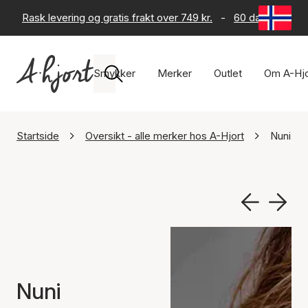
Rask levering og gratis frakt over 749 kr.
-
60 dagers retur
Smykker
Merker
Outlet
Om A-Hjo
Startside
Oversikt - alle merker hos A-Hjort
Nuni C
Nuni