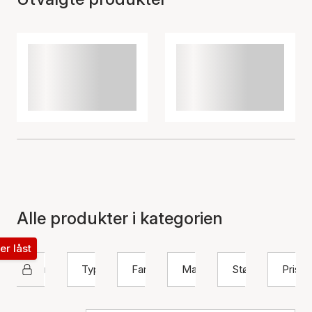
Alle produkter i kategorien
ter låst
Nuni Copenhagen
Type
Farge
Materiale
Størrelse
Pris