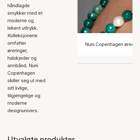
håndlagde
smykker med et
moderne og
lekent uttrykk.
Kolleksjonene
omfatter
Nuni Copenhagen øredob
øreringer,
halskjeder og
armbånd. Nuni
Copenhagen
skiller seg ut med
sitt livlige,
tilgjengelige og
moderne
designunivers.
Utvalgte produkter