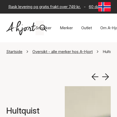
Rask levering og gratis frakt over 749 kr.
-
60 dagers retur
Smykker
Merker
Outlet
Om A-Hjo
Startside
Oversikt - alle merker hos A-Hjort
Hultqui
Hultquist