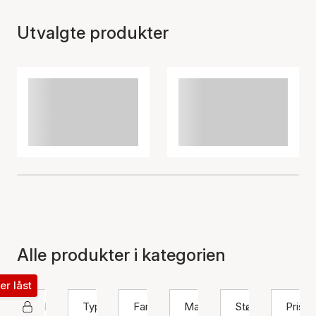
Utvalgte produkter
Alle produkter i kategorien
ter låst
Hultquist Copenhagen
Type
Farge
Materiale
Størrelse
Pris