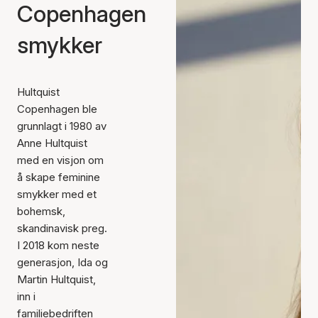
Copenhagen
smykker
Hultquist
Copenhagen ble
grunnlagt i 1980 av
Anne Hultquist
med en visjon om
å skape feminine
smykker med et
bohemsk,
skandinavisk preg.
I 2018 kom neste
generasjon, Ida og
Martin Hultquist,
inn i
familiebedriften