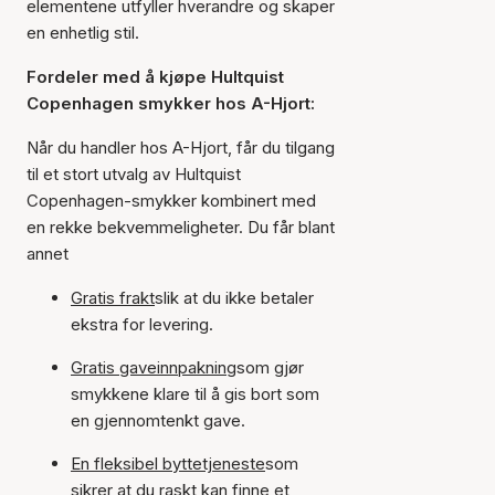
elementene utfyller hverandre og skaper
en enhetlig stil.
Fordeler med å kjøpe Hultquist
Copenhagen smykker hos A-Hjort:
Når du handler hos A-Hjort, får du tilgang
til et stort utvalg av Hultquist
Copenhagen-smykker kombinert med
en rekke bekvemmeligheter. Du får blant
annet
Gratis frakt
slik at du ikke betaler
ekstra for levering.
Gratis gaveinnpakning
som gjør
smykkene klare til å gis bort som
en gjennomtenkt gave.
En fleksibel byttetjeneste
som
sikrer at du raskt kan finne et