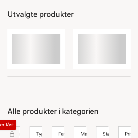
Utvalgte produkter
Alle produkter i kategorien
ter låst
Hultquist Copenhagen
Type
Farge
Materiale
Størrelse
Pris