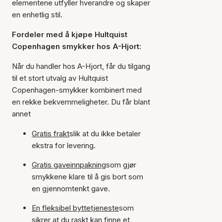
elementene utfyller hverandre og skaper
en enhetlig stil.
Fordeler med å kjøpe Hultquist
Copenhagen smykker hos A-Hjort:
Når du handler hos A-Hjort, får du tilgang
til et stort utvalg av Hultquist
Copenhagen-smykker kombinert med
en rekke bekvemmeligheter. Du får blant
annet
Gratis frakt
slik at du ikke betaler
ekstra for levering.
Gratis gaveinnpakning
som gjør
smykkene klare til å gis bort som
en gjennomtenkt gave.
En fleksibel byttetjeneste
som
sikrer at du raskt kan finne et