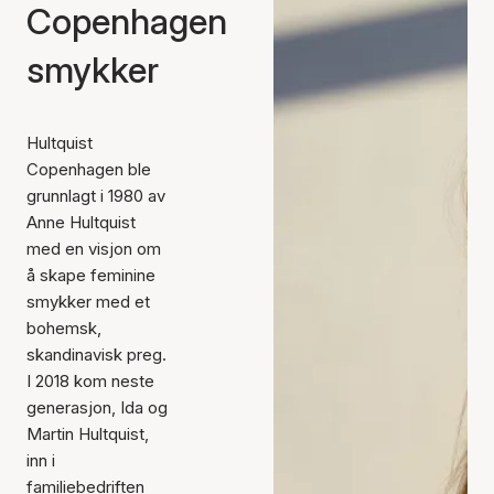
Copenhagen
smykker
Hultquist
Copenhagen ble
grunnlagt i 1980 av
Anne Hultquist
med en visjon om
å skape feminine
smykker med et
bohemsk,
skandinavisk preg.
I 2018 kom neste
generasjon, Ida og
Martin Hultquist,
inn i
familiebedriften