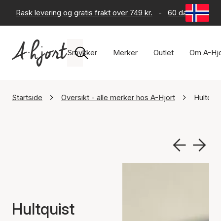
Rask levering og gratis frakt over 749 kr.
-
60 dagers retur
Smykker
Merker
Outlet
Om A-Hjo
Startside
Oversikt - alle merker hos A-Hjort
Hultqui
Hultquist