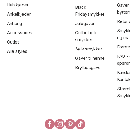
Halskjeder
Gaver
Black
bytte
Ankelkjeder
Fridaysmykker
Retur 
Anheng
Julegaver
Smykk
Accessories
Gullbelagte
og mat
smykker
Outlet
Forret
Sølv smykker
Alle styles
FAQ - o
Gaver til henne
spørs
Bryllupsgave
Kundes
Kontak
Større
Smykk