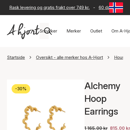
Rask levering og gratis frakt over 749 kr.
-
60 dagers retur
Smykker
Merker
Outlet
Om A-Hjo
Startside
Oversikt - alle merker hos A-Hjort
House O
Alchemy
-30%
Hoop
Earrings
1 165,00 kr
815,00 k