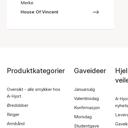
Merke
House Of Vincent
Produktkategorier
Gaveideer
Hje
vei
Oversikt - alle smykker hos
Januarsalg
A-Hjort
Valentinsdag
A-Hjor
Øredobber
nyhet
Konfirmasjon
Ringer
Lever
Morsdag
Armbånd
Gavek
Studentgave