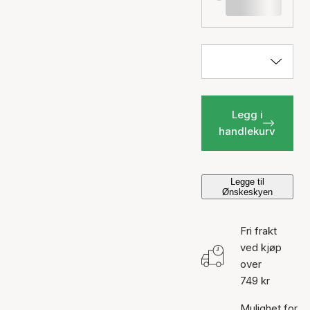
Legg i
handlekurv
Legge til
Ønskeskyen
Fri frakt
ved kjøp
over
749 kr
Mulighet for