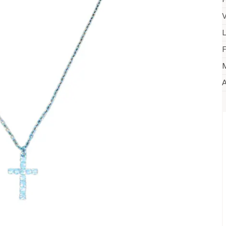
V
F
M
A