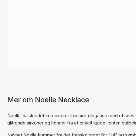
Mer om Noelle Necklace
Noelle-halskjedet kombinerer klassisk eleganse med et snev
glitrende sirkoner og henger fra et enkelt kjede i enten gullbela
Navnet Noelle kommer fra det franske ordet for "jul" og symbo