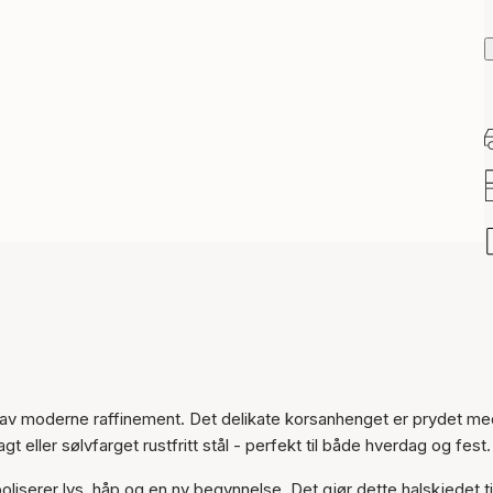
Varen er lagt til i
 av moderne raffinement. Det delikate korsanhenget er prydet me
handlekurven
gt eller sølvfarget rustfritt stål - perfekt til både hverdag og fest.
liserer lys, håp og en ny begynnelse. Det gjør dette halskjedet ti