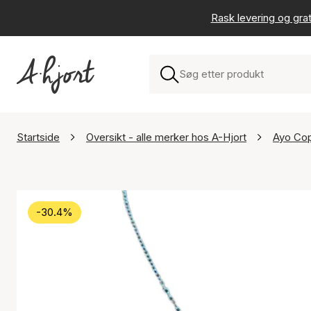
Rask levering og grat
Startside
Oversikt - alle merker hos A-Hjort
Ayo Co
-30.4%