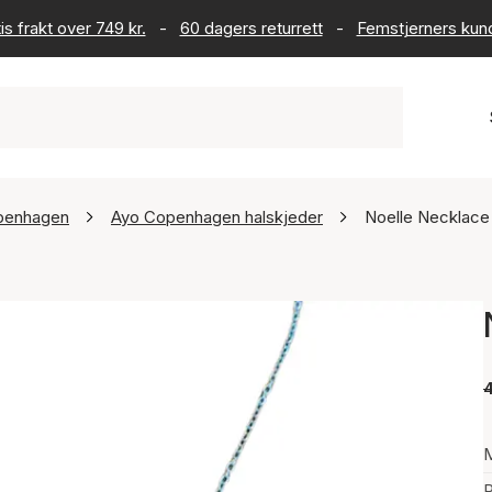
is frakt over 749 kr.
-
60 dagers returrett
-
Femstjerners kun
penhagen
Ayo Copenhagen halskjeder
Noelle Necklace
4
P