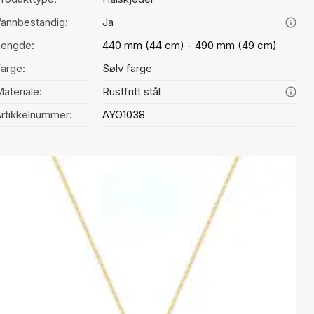
annbestandig:
Ja
Lengde:
440 mm (44 cm) - 490 mm (49 cm)
arge:
Sølv farge
ateriale:
Rustfritt stål
rtikkelnummer:
AYO1038
Fargevalg