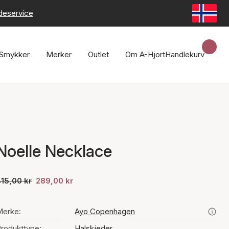
deservice
Smykker
Merker
Outlet
Om A-Hjort
Handlekurv
Noelle Necklace
15,00 kr
289,00 kr
Merke:
Ayo Copenhagen
rodukttype:
Halskjeder