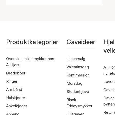
Produktkategorier
Gaveideer
Hje
vei
Oversikt - alle smykker hos
Januarsalg
A-Hjort
Valentinsdag
A-Hjor
Øredobber
nyhet
Konfirmasjon
Ringer
Lever
Morsdag
Armbånd
Gavek
Studentgave
Halskjeder
Gaver
Black
bytte
Ankelkjeder
Fridaysmykker
Retur 
Anheng
Julegaver