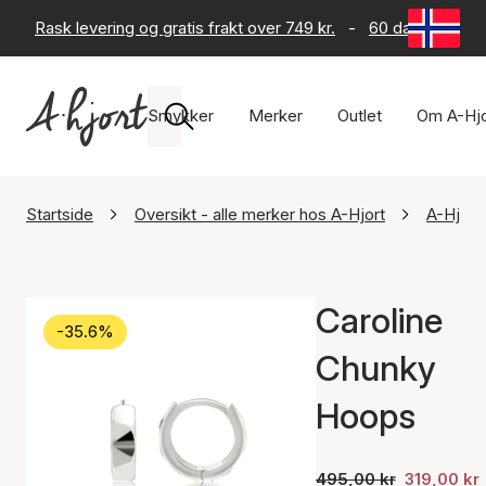
Rask levering og gratis frakt over 749 kr.
-
60 dagers retur
Smykker
Merker
Outlet
Om A-Hjo
Startside
Oversikt - alle merker hos A-Hjort
A-Hjort
Caroline
-35.6%
Chunky
Hoops
495,00 kr
319,00 kr