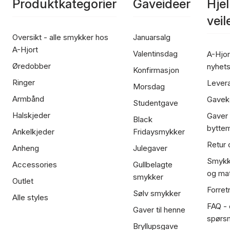
Produktkategorier
Gaveideer
Hje
vei
Oversikt - alle smykker hos
Januarsalg
A-Hjort
Valentinsdag
A-Hjor
Øredobber
nyhet
Konfirmasjon
Ringer
Lever
Morsdag
Armbånd
Gavek
Studentgave
Halskjeder
Gaver
Black
bytte
Ankelkjeder
Fridaysmykker
Retur 
Anheng
Julegaver
Smykk
Accessories
Gullbelagte
og mat
smykker
Outlet
Forret
Sølv smykker
Alle styles
FAQ - o
Gaver til henne
spørs
Bryllupsgave