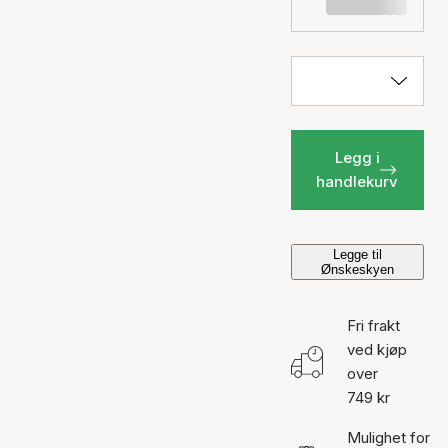
Legg i
handlekurv
Legge til
Ønskeskyen
Fri frakt
ved kjøp
over
749 kr
Mulighet for