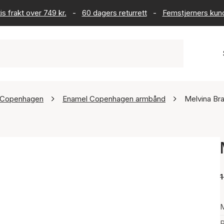
is frakt over 749 kr.
-
60 dagers returrett
-
Femstjerners kun
 Copenhagen
Enamel Copenhagen armbånd
Melvina Br
1
P