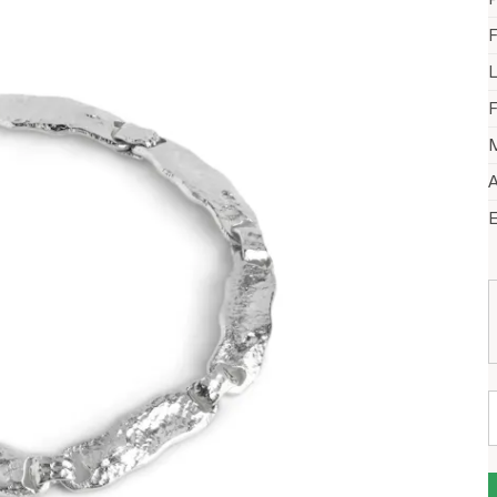
F
F
M
A