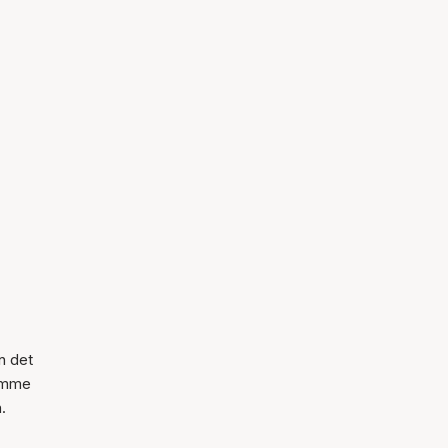
n det
samme
.