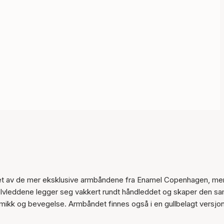
Varen er lagt til i
handlekurven
 et av de mer eksklusive armbåndene fra Enamel Copenhagen, me
ge sølvleddene legger seg vakkert rundt håndleddet og skaper den 
kk og bevegelse. Armbåndet finnes også i en gullbelagt versjon