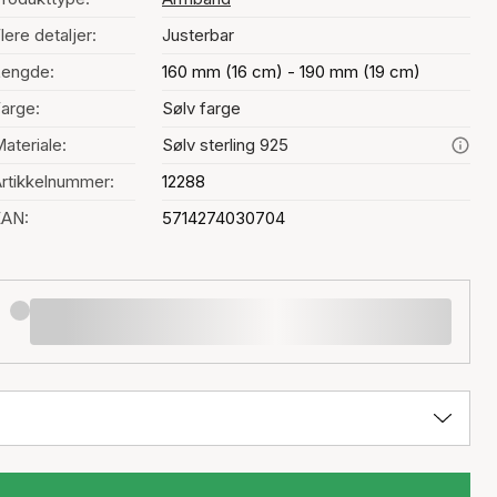
lere detaljer:
Justerbar
Lengde:
160 mm (16 cm) - 190 mm (19 cm)
arge:
Sølv farge
ateriale:
Sølv sterling 925
rtikkelnummer:
12288
EAN:
5714274030704