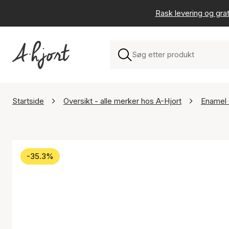
Rask levering og grat
Startside
Oversikt - alle merker hos A-Hjort
Enamel
-35.3%