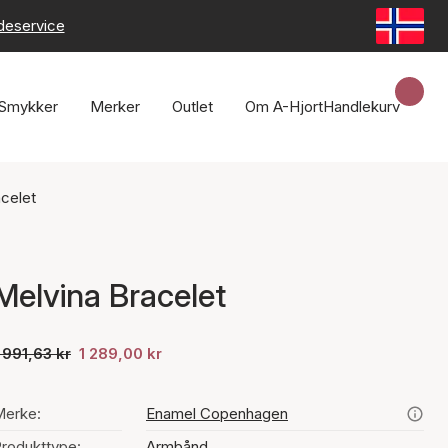
deservice
Smykker
Merker
Outlet
Om A-Hjort
Handlekurv
acelet
Melvina Bracelet
 991,63 kr
1 289,00 kr
Merke:
Enamel Copenhagen
rodukttype:
Armbånd