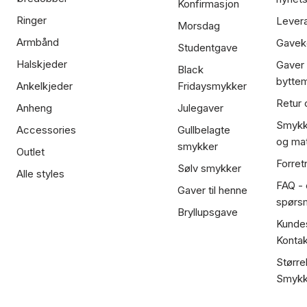
Konfirmasjon
Ringer
Lever
Morsdag
Armbånd
Gavek
Studentgave
Halskjeder
Gaver
Black
bytte
Ankelkjeder
Fridaysmykker
Retur 
Anheng
Julegaver
Smykk
Accessories
Gullbelagte
og mat
smykker
Outlet
Forret
Sølv smykker
Alle styles
FAQ - o
Gaver til henne
spørs
Bryllupsgave
Kundes
Kontak
Større
Smykk