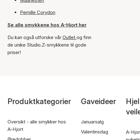
Maanesten
Pernille Corydon
Se alle smykkene hos A-Hjort her
Du kan også utforske vår
Outlet
og finn
de unike Studio.Z-smykkene til gode
priser!
Produktkategorier
Gaveideer
Hje
vei
Oversikt - alle smykker hos
Januarsalg
A-Hjort
Valentinsdag
A-Hjor
Øredobber
nyhet