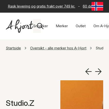
Rask levering og gratis frakt over 749 kr.
-
60 dagers retur
Smykker
Merker
Outlet
Om A-Hjo
Startside
Oversikt - alle merker hos A-Hjort
Studio.
Studio.Z