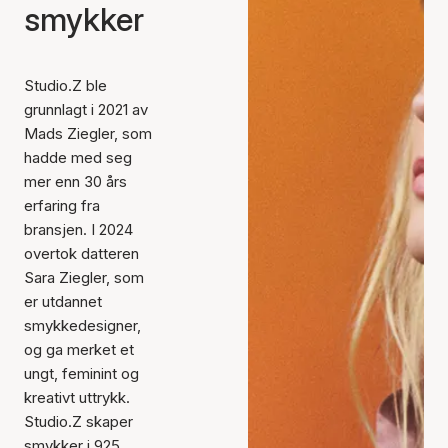
smykker
Studio.Z ble
grunnlagt i 2021 av
Mads Ziegler, som
hadde med seg
mer enn 30 års
erfaring fra
bransjen. I 2024
overtok datteren
Sara Ziegler, som
er utdannet
smykkedesigner,
og ga merket et
ungt, feminint og
kreativt uttrykk.
Studio.Z skaper
smykker i 925