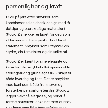
personlighet og kraft
Er du på jakt etter smykker som
kombinerer tidløs dansk design med rå
detaljer og bærekraftige materialer?
Studio.Z smykker er laget for deg som
vil ha mer enn bare pynt - du vil ha et
statement. Smykker som uttrykker din
styrke, din femininitet og din unike stil.
Studio.Z er kjent for sine elegante og
karakterfulle smykkekolleksjoner i ekte
sterlingsølv og gullbelagt sølv - skapt til
både hverdag og fest. Det er smykker
med kant som både fremhever og
forsterker personligheten din. Studio Z
legger vekt på eleganse, og søker å
forene sofistikert enkelhet med et snev
av luksus som ikke bare utfyller, men