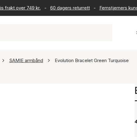
is frakt over 749 kr.
-
60 dagers returrett
-
Femstjerners kun
SAMIE armbånd
Evolution Bracelet Green Turquoise
4