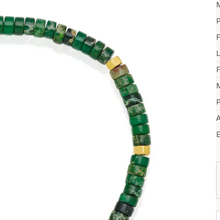
P
F
F
M
P
A