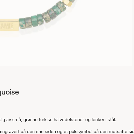
quoise
Varen er lagt til i
g av små, grønne turkise halvedelstener og lenker i stål.
handlekurven
 inngravert på den ene siden og et pulssymbol på den motsatte si