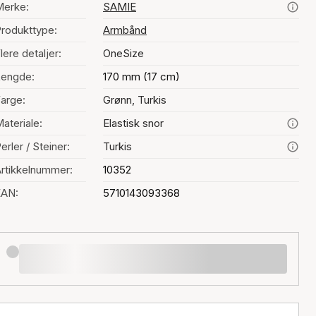
Merke:
SAMIE
rodukttype:
Armbånd
lere detaljer:
OneSize
Lengde:
170 mm (17 cm)
arge:
Grønn, Turkis
ateriale:
Elastisk snor
erler / Steiner:
Turkis
rtikkelnummer:
10352
EAN:
5710143093368