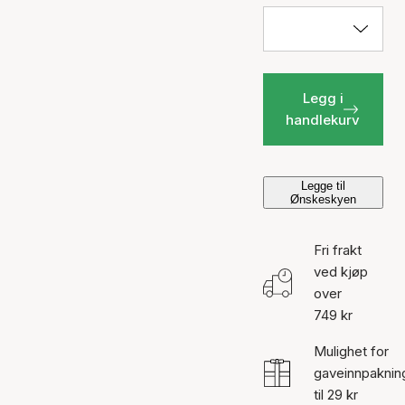
Legg i
handlekurv
Legge til
Ønskeskyen
Fri frakt
ved kjøp
over
749 kr
Mulighet for
gaveinnpaknin
til 29 kr