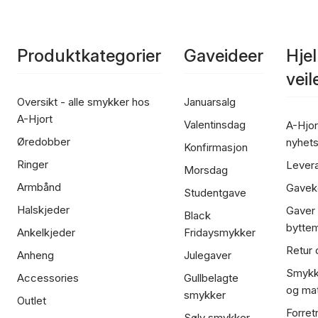
Produktkategorier
Gaveideer
Hje
vei
Oversikt - alle smykker hos
Januarsalg
A-Hjort
Valentinsdag
A-Hjor
Øredobber
nyhet
Konfirmasjon
Ringer
Lever
Morsdag
Armbånd
Gavek
Studentgave
Halskjeder
Gaver
Black
bytte
Ankelkjeder
Fridaysmykker
Retur 
Anheng
Julegaver
Smykk
Accessories
Gullbelagte
og mat
smykker
Outlet
Forret
Sølv smykker