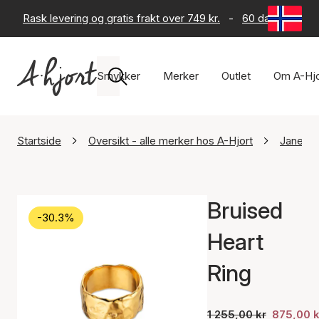
Rask levering og gratis frakt over 749 kr.
-
60 dagers retur
Smykker
Merker
Outlet
Om A-Hjo
Startside
Oversikt - alle merker hos A-Hjort
Jane Kø
Bruised
-30.3%
Heart
Ring
1 255,00 kr
875,00 k