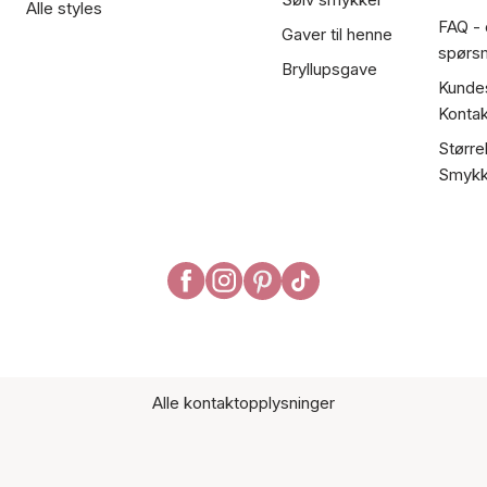
Alle styles
FAQ - o
Gaver til henne
spørs
Bryllupsgave
Kundes
Kontak
Større
Smykk
Alle kontaktopplysninger