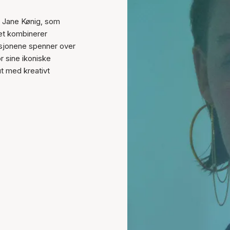
n Jane Kønig, som
et kombinerer
ksjonene spenner over
r sine ikoniske
ut med kreativt