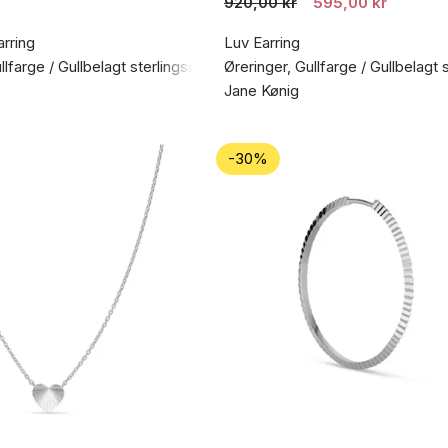
920,00 kr
595,00 kr
rring
Luv Earring
llfarge / Gullbelagt sterlingsølv 925
Øreringer, Gullfarge / Gullbelagt 
Jane Kønig
-30%