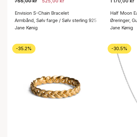
755,00 kr
525,00 kr
1 170,00 kr
Envision S-Chain Bracelet
Half Moon Ea
Armbånd, Sølv farge / Sølv sterling 925
Øreringer, Gu
Jane Kønig
Jane Kønig
-35.2%
-30.5%