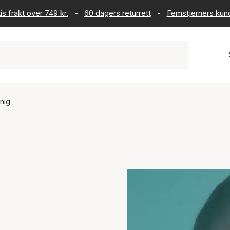
is frakt over 749 kr.
-
60 dagers returrett
-
Femstjerners kun
nig