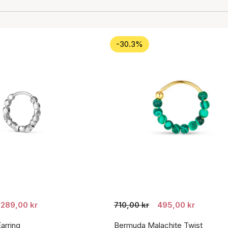
-30.3%
289,00 kr
710,00 kr
495,00 kr
arring
Bermuda Malachite Twist