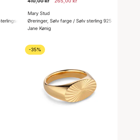
410,00 kr
265,00 kr
Mary Stud
sterlingsølv 925
Øreringer, Sølv farge / Sølv sterling 925
Jane Kønig
-35%