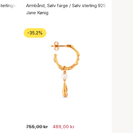
sterlingsølv 925
Armbånd, Sølv farge / Sølv sterling 925
Jane Kønig
-35.2%
755,00 kr
489,00 kr