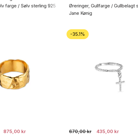
lv farge / Sølv sterling 925
Øreringer, Gullfarge / Gullbelagt 
Jane Kønig
-35.1%
875,00 kr
670,00 kr
435,00 kr