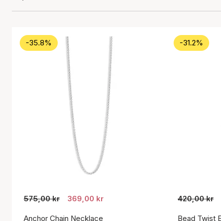
-35.8%
-31.2%
575,00 kr
369,00 kr
420,00 kr
Anchor Chain Necklace
Bead Twist E