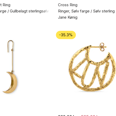
t Ring
Cross Ring
arge / Gullbelagt sterlingsølv 925
Ringer, Sølv farge / Sølv sterling
Jane Kønig
-35.3%