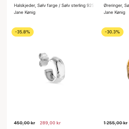
Halskjeder, Sølv farge / Sølv sterling 925
Øreringer, Sø
Jane Kønig
Jane Kønig
-35.8%
-30.3%
450,00 kr
289,00 kr
1 255,00 kr