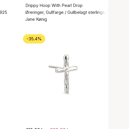
Drippy Hoop With Pearl Drop
 925
Øreringer, Gullfarge / Gullbelagt sterlingsølv 925
Jane Kønig
-35.4%