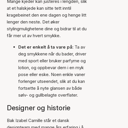
Mange kjeder kan justeres i lengden, slik
at et halskjede kan sitte tett inntil
kragebeinet den ene dagen og henge litt
lenger den neste. Det øker
stylingmulighetene dine og bidrar til at du
får mer ut av hvert smykke.
Det er enkelt å ta vare på:
Ta av
deg smykkene når du bader, driver
med sport eller bruker parfyme og
lotion, og oppbevar dem i en myk
pose eller eske. Noen enkle vaner
forlenger utseendet, slik at du kan
fortsette å nyte glansen av både
sølv- og gullbelagte overflater.
Designer og historie
Bak Izabel Camille står et dansk
designteam med mange års erfaring i å