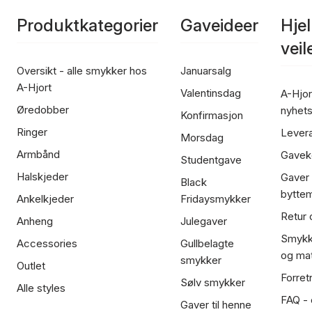
Produktkategorier
Gaveideer
Hje
vei
Oversikt - alle smykker hos
Januarsalg
A-Hjort
Valentinsdag
A-Hjor
Øredobber
nyhet
Konfirmasjon
Ringer
Lever
Morsdag
Armbånd
Gavek
Studentgave
Halskjeder
Gaver
Black
bytte
Ankelkjeder
Fridaysmykker
Retur 
Anheng
Julegaver
Smykk
Accessories
Gullbelagte
og mat
smykker
Outlet
Forret
Sølv smykker
Alle styles
FAQ - o
Gaver til henne