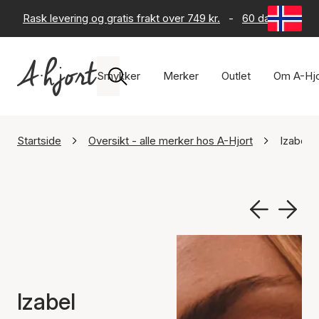
Rask levering og gratis frakt over 749 kr.
-
60 dagers retur
Smykker
Merker
Outlet
Om A-Hjo
Startside
Oversikt - alle merker hos A-Hjort
Izabel C
Izabel