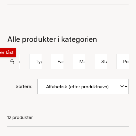
Alle produkter i kategorien
ter låst
Izabel Camille
Type
Farge
Materiale
Størrelse
Pris
Sortere:
12 produkter