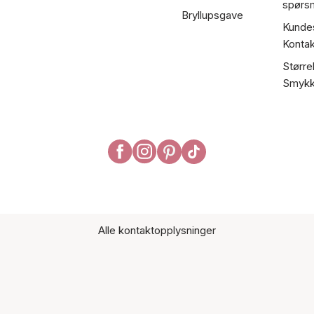
spørs
Bryllupsgave
Kundes
Kontak
Større
Smykk
Alle kontaktopplysninger