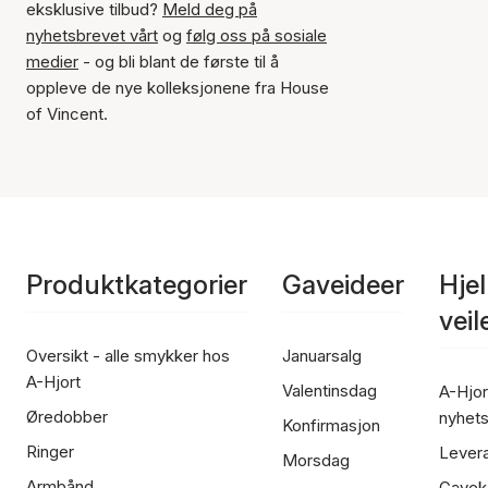
eksklusive tilbud?
Meld deg på
nyhetsbrevet vårt
og
følg oss på sosiale
medier
- og bli blant de første til å
oppleve de nye kolleksjonene fra House
of Vincent.
Produktkategorier
Gaveideer
Hje
vei
Oversikt - alle smykker hos
Januarsalg
A-Hjort
Valentinsdag
A-Hjor
Øredobber
nyhet
Konfirmasjon
Ringer
Lever
Morsdag
Armbånd
Gavek