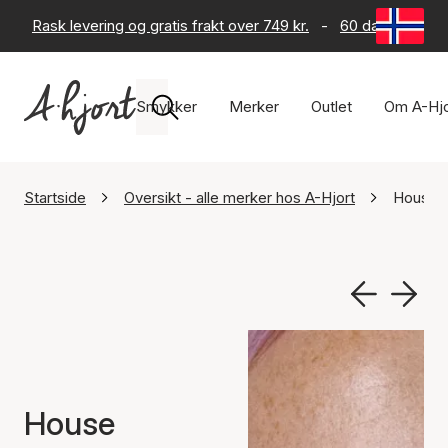
Rask levering og gratis frakt over 749 kr.
-
60 dagers retur
Smykker
Merker
Outlet
Om A-Hjo
Startside
Oversikt - alle merker hos A-Hjort
House O
House