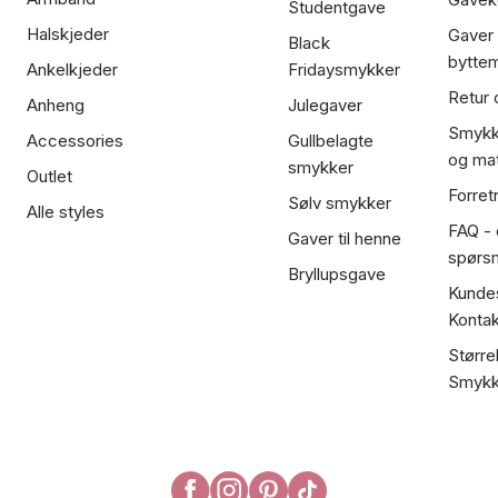
Studentgave
Halskjeder
Gaver
Black
bytte
Ankelkjeder
Fridaysmykker
Retur 
Anheng
Julegaver
Smykk
Accessories
Gullbelagte
og mat
smykker
Outlet
Forret
Sølv smykker
Alle styles
FAQ - o
Gaver til henne
spørs
Bryllupsgave
Kundes
Kontak
Større
Smykk