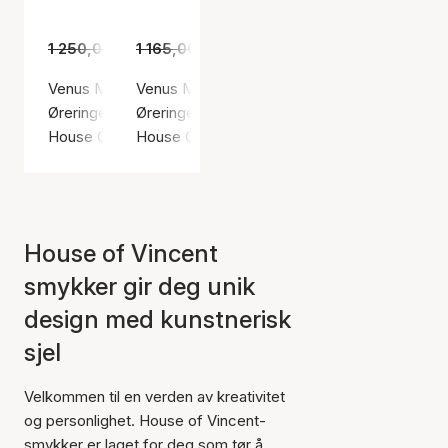
1 250,00 kr
1 165,00 kr
875,00 kr
755,00 kr
Venus Meadow Cluster Earring
Venus Monument Earrings
Øreringer, Gullfarge / Gullbelagt sterlingsølv 925
Øreringer, Sølv farge / Sølv sterling 925
House Of Vincent
House Of Vincent
House of Vincent
smykker gir deg unik
design med kunstnerisk
sjel
Velkommen til en verden av kreativitet
og personlighet. House of Vincent-
smykker er laget for deg som tør å